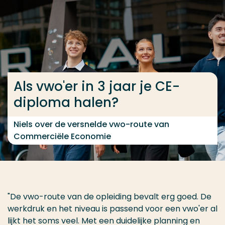
Ga direct naar de content
... > Niels over de opleiding
Veel gezocht
Als vwo'er in 3 jaar je CE-
Opleiding
diploma halen?
Contact
Niels over de versnelde vwo-route van
Commerciële Economie
"De vwo-route van de opleiding bevalt erg goed. De
werkdruk en het niveau is passend voor een vwo'er al
lijkt het soms veel. Met een duidelijke planning en