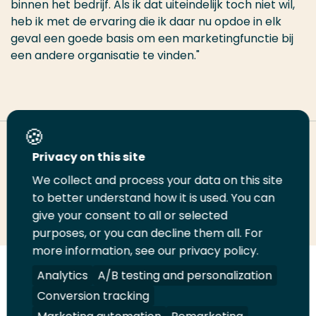
binnen het bedrijf. Als ik dat uiteindelijk toch niet wil,
heb ik met de ervaring die ik daar nu opdoe in elk
geval een goede basis om een marketingfunctie bij
een andere organisatie te vinden."
Deel deze pagina
Privacy on this site
We collect and process your data on this site
Deel
to better understand how it is used. You can
Deel
Deel
Email
Print
give your consent to all or selected
op
op
op
deze
deze
purposes, or you can decline them all. For
LinkedIn
Twitter
Facebook
pagina
pagina
more information, see our privacy policy.
Volg
Analytics
Volg
Volg
A/B testing and personalization
Volg
ons
ons
ons
ons
Conversion tracking
Juridisch
Security
A-Z Index
Contact
op
op
op
op