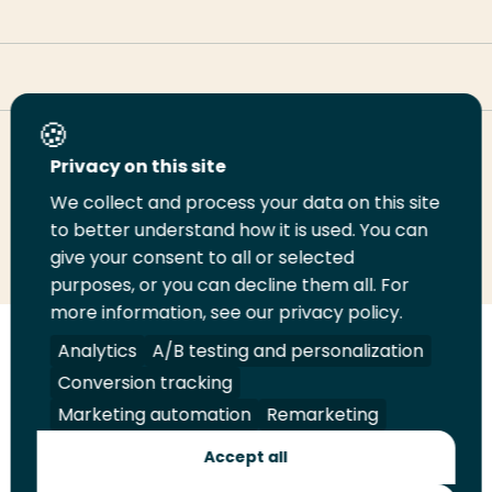
Deel deze pagina
Privacy on this site
We collect and process your data on this site
to better understand how it is used. You can
Deel
Deel
Deel
Email
Print
give your consent to all or selected
op
op
op
deze
deze
purposes, or you can decline them all. For
LinkedIn
Twitter
Facebook
pagina
pagina
more information, see our privacy policy.
Analytics
A/B testing and personalization
Volg
Volg
Volg
Volg
ons
ons
ons
ons
Conversion tracking
Juridisch
Security
A-Z Index
Contact
op
op
op
op
Marketing automation
Remarketing
LinkedIn
Facebook
YouTube
Instagram
Leveranciers
Accept all