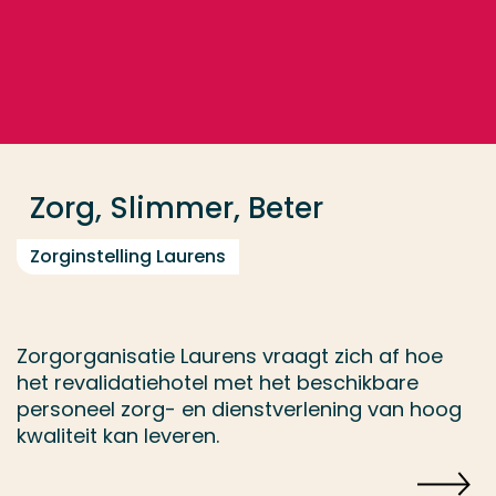
Ga direct naar de content
... > Zorg, Slimmer, Beter
Veel gezocht
Opleiding
Zorg, Slimmer, Beter
Contact
Zorginstelling Laurens
Zorgorganisatie Laurens vraagt zich af hoe
het revalidatiehotel met het beschikbare
personeel zorg- en dienstverlening van hoog
kwaliteit kan leveren.