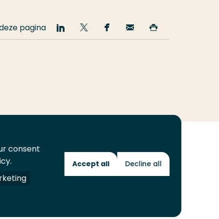
 deze pagina
Deel
Deel
Deel
Email
Print
op
op
op
deze
deze
LinkedIn
Twitter
Facebook
pagina
pagina
our consent
icy.
Accept all
Decline all
Toekomstmakers
keting