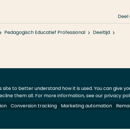
Deel
Pedagogisch Educatief Professional
Deeltijd
 site to better understand how it is used. You can give y
ecline them all. For more information, see our privacy pol
ontact
Leveranciers
ion
Conversion tracking
Marketing automation
Remar
oorbehouden.