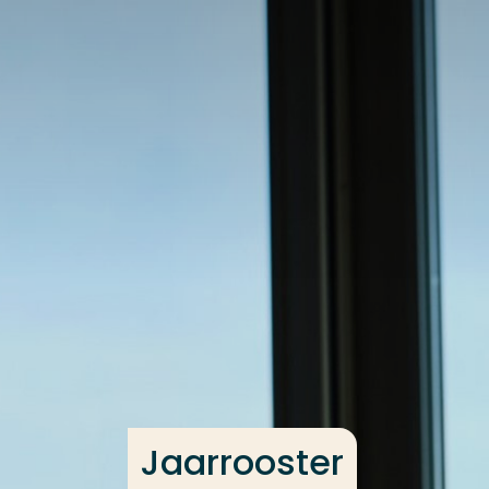
Ga direct naar de content
Veel gezocht
Opleiding
Contact
Jaarrooster