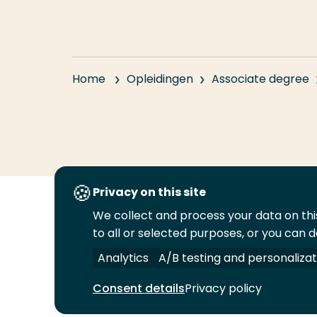
Home
Opleidingen
Associate degree
Privacy on this site
We collect and process your data on this
Volg
Volg
Volg
Volg
to all or selected purposes, or you can d
ons
ons
ons
ons
Juridisch
Security
A-Z Index
C
op
op
op
op
Analytics
A/B testing and personalizat
LinkedIn
Facebook
YouTube
Instagram
Consent details
Privacy policy
© 2026 Hogeschool Rotterdam. Alle rechten v