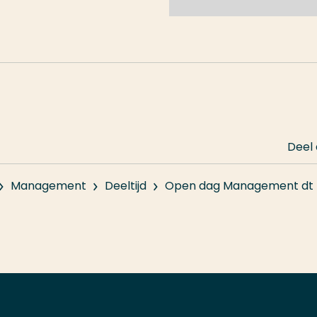
Ga naar de opleidingspagi
ze opleiding.
Deel
Management
Deeltijd
Open dag Management dt