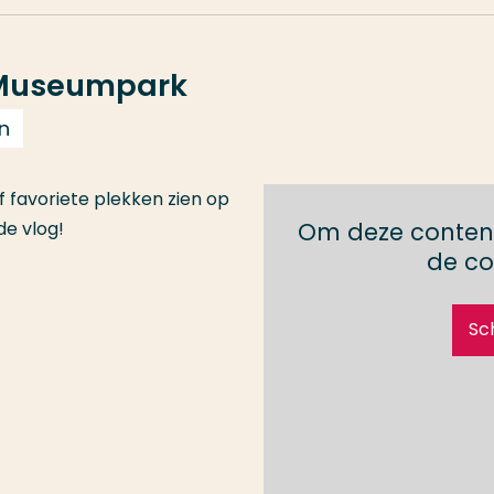
e Museumpark
n
jf favoriete plekken zien op
de vlog!
Om deze content
de co
Sc