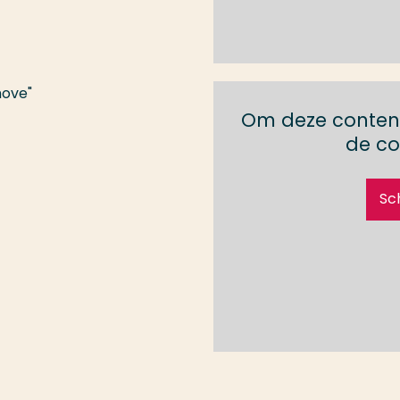
move"
Om deze content
de co
Sc