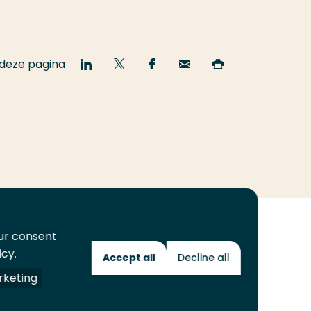
 deze pagina
Deel
Deel
Deel
Email
Print
op
op
op
deze
deze
LinkedIn
Twitter
Facebook
pagina
pagina
our consent
icy.
Accept all
Decline all
Toekomstmakers
keting