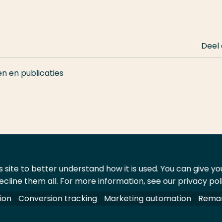
Deel
en en publicaties
 site to better understand how it is used. You can give y
ecline them all. For more information, see our privacy pol
ontact
Leveranciers
ion
Conversion tracking
Marketing automation
Remar
oorbehouden.