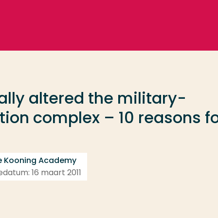
lly altered the military-
ion complex – 10 reasons fo
de Kooning Academy
tiedatum: 16 maart 2011