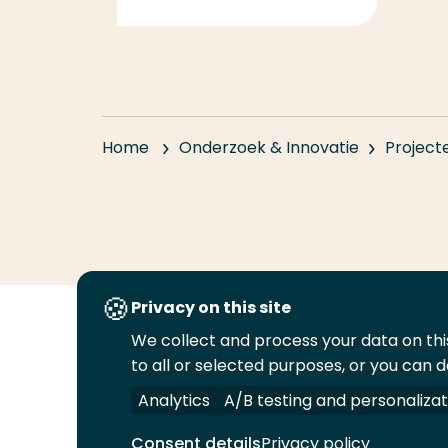
Home
Onderzoek & Innovatie
Project
Privacy on this site
We collect and process your data on this
Volg
Volg
Volg
Volg
to all or selected purposes, or you can d
ons
ons
ons
ons
Juridisch
Security
A-Z Index
C
op
op
op
op
Analytics
A/B testing and personalizat
LinkedIn
Facebook
YouTube
Instagram
Consent details
Privacy policy
© 2026 Hogeschool Rotterdam. Alle rechten v