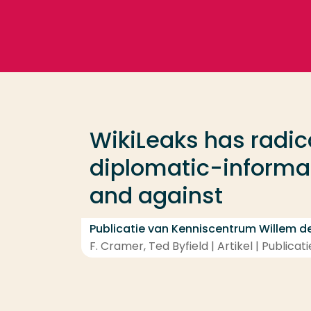
Ga direct naar de content
Veel gezocht
Opleiding
WikiLeaks has radica
Contact
diplomatic-informat
and against
Publicatie van Kenniscentrum Willem 
F. Cramer, Ted Byfield | Artikel | Publica