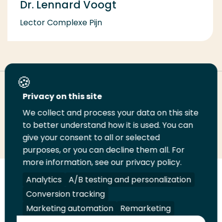
Dr. Lennard Voogt
Lector Complexe Pijn
Deel deze pagina
Privacy on this site
We collect and process your data on this site
Deel
to better understand how it is used. You can
Deel
Deel
Email
Print
give your consent to all or selected
op
op
op
deze
deze
purposes, or you can decline them all. For
LinkedIn
Twitter
Facebook
pagina
pagina
more information, see our privacy policy.
Volg
Analytics
Volg
Volg
A/B testing and personalization
Volg
ons
ons
ons
ons
Conversion tracking
Juridisch
Security
A-Z Index
Contact
op
op
op
op
Marketing automation
Remarketing
LinkedIn
Facebook
YouTube
Instagram
Leveranciers