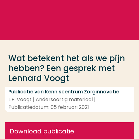
Ga direct naar de content
... > Wat betekent het als we pijn hebben? Een gesp
Veel gezocht
Opleiding
Wat betekent het als we pijn
Contact
hebben? Een gesprek met
Lennard Voogt
Publicatie van Kenniscentrum Zorginnovatie
L.P. Voogt | Andersoortig materiaal |
Publicatiedatum: 05 februari 2021
Download publicatie