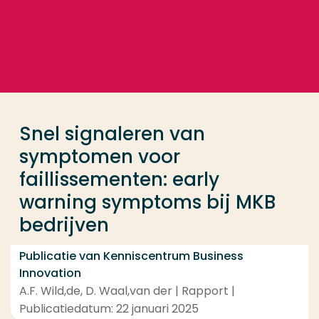
Ga direct naar de content
... > Snel signaleren van symptomen voor faillissem
Veel gezocht
Opleiding
Snel signaleren van
Contact
symptomen voor
faillissementen: early
warning symptoms bij MKB
bedrijven
Publicatie van Kenniscentrum Business
Innovation
A.F. Wild,de, D. Waal,van der | Rapport |
Publicatiedatum: 22 januari 2025