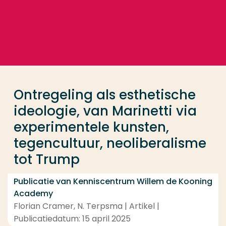
Ga direct naar de content
... > Ontregeling als esthetische ideologie, van Mar
Veel gezocht
Opleiding
Ontregeling als esthetische
Contact
ideologie, van Marinetti via
experimentele kunsten,
tegencultuur, neoliberalisme
tot Trump
Publicatie van Kenniscentrum Willem de Kooning
Academy
Florian Cramer, N. Terpsma | Artikel |
Publicatiedatum: 15 april 2025