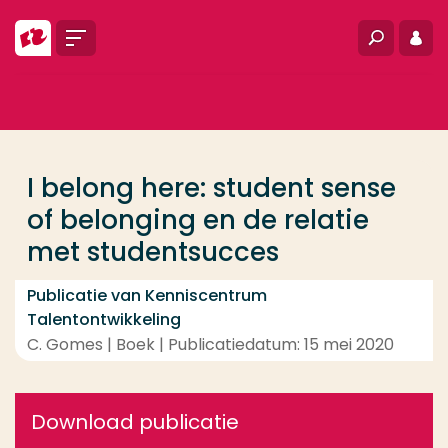
Ga direct naar de content
Menu
Zoeken
Inlo
... > I belong here: student sense of belonging en d
Veel gezocht
Opleiding
I belong here: student sense
Contact
of belonging en de relatie
met studentsucces
Publicatie van Kenniscentrum
Talentontwikkeling
C. Gomes | Boek | Publicatiedatum: 15 mei 2020
Download publicatie