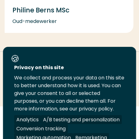
Philine Berns MSc
Oud-medewerker
Deel deze pagina
Privacy on this site
We collect and process your data on this site
Deel
to better understand how it is used. You can
Deel
Deel
Email
Print
give your consent to all or selected
op
op
op
deze
deze
purposes, or you can decline them all. For
LinkedIn
Twitter
Facebook
pagina
pagina
more information, see our privacy policy.
Volg
Analytics
Volg
Volg
A/B testing and personalization
Volg
ons
ons
ons
ons
Conversion tracking
Juridisch
Security
A-Z Index
Contact
op
op
op
op
Marketing automation
Remarketing