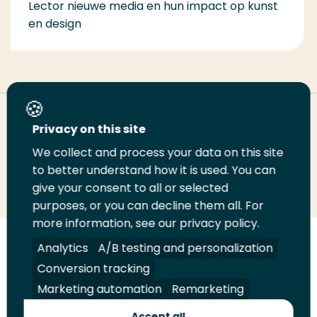
Lector nieuwe media en hun impact op kunst
en design
Deel deze pagina
Privacy on this site
We collect and process your data on this site
Deel
to better understand how it is used. You can
Deel
Deel
Email
Print
give your consent to all or selected
op
op
op
deze
deze
purposes, or you can decline them all. For
LinkedIn
Twitter
Facebook
pagina
pagina
more information, see our privacy policy.
Volg
Analytics
Volg
Volg
A/B testing and personalization
Volg
ons
ons
ons
ons
Conversion tracking
Juridisch
Security
A-Z Index
Contact
op
op
op
op
Marketing automation
Remarketing
LinkedIn
Facebook
YouTube
Instagram
Leveranciers
Accept all