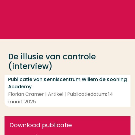
Ga direct naar de content
... > De illusie van controle (interview)
Veel gezocht
Opleiding
De illusie van controle
Contact
(interview)
Publicatie van Kenniscentrum Willem de Kooning
Academy
Florian Cramer | Artikel | Publicatiedatum: 14
maart 2025
Download publicatie