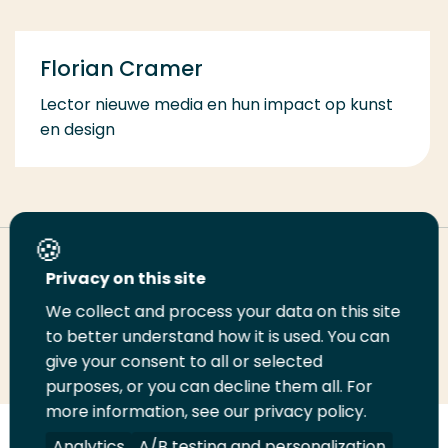
Florian Cramer
Lector nieuwe media en hun impact op kunst
en design
Deel deze pagina
Privacy on this site
We collect and process your data on this site
Deel
to better understand how it is used. You can
Deel
Deel
Email
Print
give your consent to all or selected
op
op
op
deze
deze
purposes, or you can decline them all. For
LinkedIn
Twitter
Facebook
pagina
pagina
more information, see our privacy policy.
Volg
Analytics
Volg
Volg
A/B testing and personalization
Volg