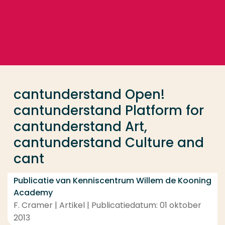
Ga direct naar de content
... > cantunderstand Open! cantunderstand Platfor
Veel gezocht
Opleiding
cantunderstand Open!
Contact
cantunderstand Platform for
cantunderstand Art,
cantunderstand Culture and
cant
Publicatie van Kenniscentrum Willem de Kooning
Academy
F. Cramer | Artikel | Publicatiedatum: 01 oktober
2013