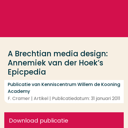
Ga direct naar de content
... > A Brechtian media design: Annemiek van der Ho
Veel gezocht
Opleiding
A Brechtian media design:
Contact
Annemiek van der Hoek’s
Epicpedia
Publicatie van Kenniscentrum Willem de Kooning
Academy
F. Cramer | Artikel | Publicatiedatum: 31 januari 2011
Download publicatie