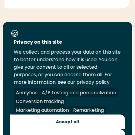
Deel deze pagina
Privacy on this site
We collect and process your data on this site
Deel
to better understand how it is used. You can
Deel
Deel
Email
Print
give your consent to all or selected
op
op
op
deze
deze
purposes, or you can decline them all. For
LinkedIn
Twitter
Facebook
pagina
pagina
more information, see our privacy policy.
Volg
Analytics
Volg
Volg
A/B testing and personalization
Volg
ons
ons
ons
ons
Conversion tracking
Juridisch
Security
A-Z Index
Contact
op
op
op
op
Marketing automation
Remarketing
LinkedIn
Facebook
YouTube
Instagram
Leveranciers
Accept all