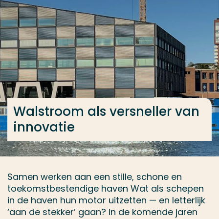
Ga direct naar de content
... > Walstroom als versneller van innovatie
Veel gezocht
Opleiding
Contact
Walstroom als versneller van
innovatie
Samen werken aan een stille, schone en
toekomstbestendige haven Wat als schepen
in de haven hun motor uitzetten — en letterlijk
‘aan de stekker’ gaan? In de komende jaren