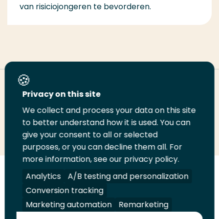
van risiciojongeren te bevorderen.
Deel deze pagina
Privacy on this site
We collect and process your data on this site
Deel
to better understand how it is used. You can
Deel
Deel
Email
Print
give your consent to all or selected
op
op
op
deze
deze
purposes, or you can decline them all. For
LinkedIn
Twitter
Facebook
pagina
pagina
more information, see our privacy policy.
Volg
Analytics
Volg
Volg
A/B testing and personalization
Volg
ons
ons
ons
ons
Conversion tracking
Juridisch
Security
A-Z Index
Contact
op
op
op
op
Marketing automation
Remarketing
LinkedIn
Facebook
YouTube
Instagram
Leveranciers