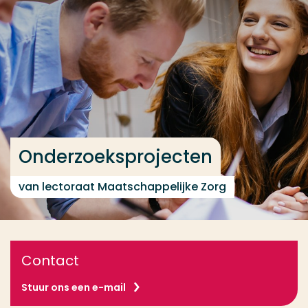
Ga direct naar de content
... > Onderzoeksprojecten
Veel gezocht
Opleiding
Contact
Onderzoeksprojecten
van lectoraat Maatschappelijke Zorg
Contact
Stuur ons een e-mail