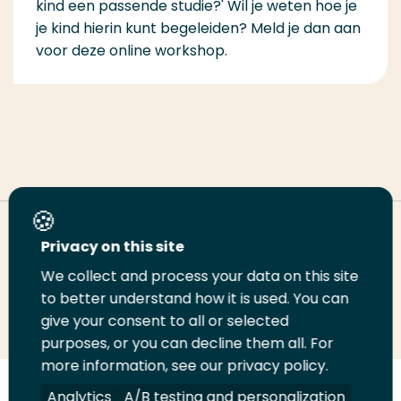
kind een passende studie?' Wil je weten hoe je
je kind hierin kunt begeleiden? Meld je dan aan
voor deze online workshop.
Deel deze pagina
Privacy on this site
We collect and process your data on this site
Deel
to better understand how it is used. You can
Deel
Deel
Email
Print
give your consent to all or selected
op
op
op
deze
deze
purposes, or you can decline them all. For
LinkedIn
Twitter
Facebook
pagina
pagina
more information, see our privacy policy.
Volg
Analytics
Volg
Volg
A/B testing and personalization
Volg