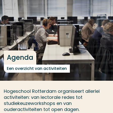
Ga direct naar de content
... > Agenda
Veel gezocht
Opleiding
Contact
Agenda
Een overzicht van activiteiten
Hogeschool Rotterdam organiseert allerlei
activiteiten: van lectorale redes tot
studiekeuzeworkshops en van
ouderactiviteiten tot open dagen.