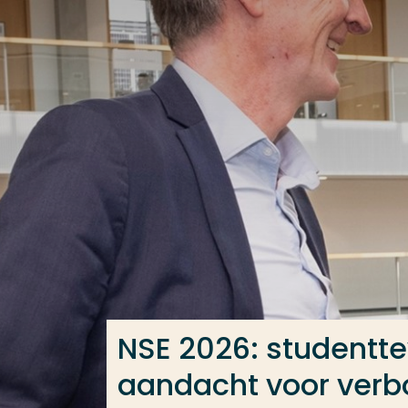
Ga direct naar de content
Veel gezocht
Opleiding
Contact
NSE 2026: studenttev
aandacht voor verb