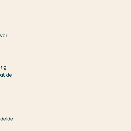
ever
rig
dat de
ddelde