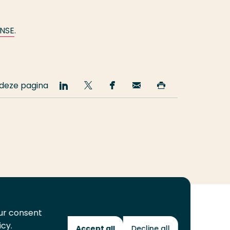
 NSE
.
 deze pagina
Deel
Deel
Deel
Email
Print
op
op
op
deze
deze
LinkedIn
Twitter
Facebook
pagina
pagina
our consent
icy.
Accept all
Decline all