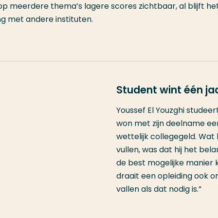
op meerdere thema’s lagere scores zichtbaar, al blijft he
ng met andere instituten.
Student wint één jaa
Youssef El Youzghi studeert
won met zijn deelname ee
wettelijk collegegeld. Wa
vullen, was dat hij het bel
de best mogelijke manier k
draait een opleiding ook 
vallen als dat nodig is.”