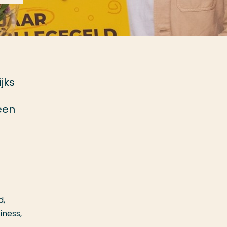
jks
g
een
d,
iness,