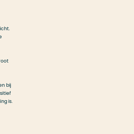
icht.
e
root
n bij
itief
ng is.