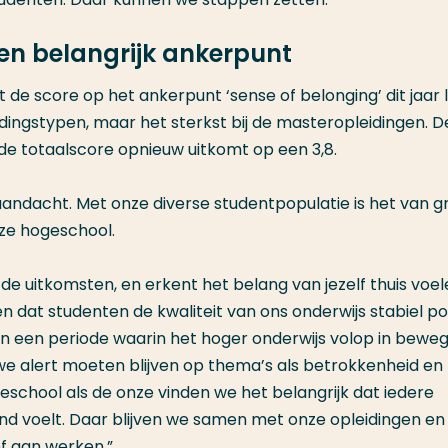
 een belangrijk ankerpunt
t de score op het ankerpunt ‘sense of belonging’ dit jaar l
leidingstypen, maar het sterkst bij de masteropleidingen. D
nde totaalscore opnieuw uitkomt op een 3,8.
 aandacht. Met onze diverse studentpopulatie is het van g
nze hogeschool.
 de uitkomsten, en erkent het belang van jezelf thuis voele
en dat studenten de kwaliteit van ons onderwijs stabiel pos
 in een periode waarin het hoger onderwijs volop in bewegi
t we alert moeten blijven op thema’s als betrokkenheid en
eschool als de onze vinden we het belangrijk dat iedere
nd voelt. Daar blijven we samen met onze opleidingen en
ef aan werken.”