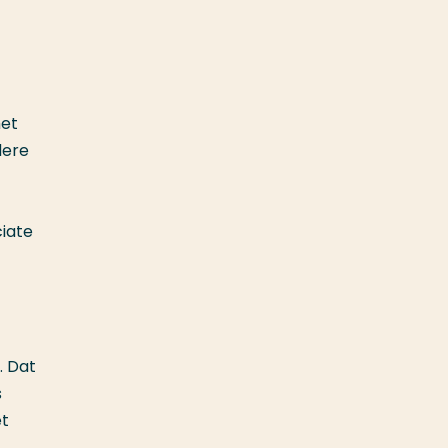
het
dere
iate
. Dat
s
et