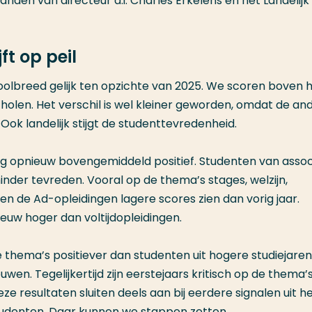
nden van directeur a.i. Charles Erkelens en het Landelijk
t op peil
olbreed gelijk ten opzichte van 2025. We scoren boven 
len. Het verschil is wel kleiner geworden, omdat de an
. Ook landelijk stijgt de studenttevredenheid.
g opnieuw bovengemiddeld positief. Studenten van assoc
nder tevreden. Vooral op de thema’s stages, welzijn,
ten de Ad-opleidingen lagere scores zien dan vorig jaar.
ieuw hoger dan voltijdopleidingen.
le thema’s positiever dan studenten uit hogere studiejaren
ouwen. Tegelijkertijd zijn eerstejaars kritisch op de thema’
e resultaten sluiten deels aan bij eerdere signalen uit h
udenten. Daar kunnen we stappen zetten.