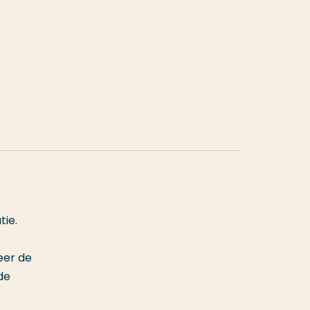
tie.
eer de
 de