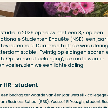
tudie in 2026 opnieuw met een 3,7 op een
 Nationale Studenten Enquête (NSE), een jaarli
ttevredenheid. Daarmee blijft de waarderin
tterdam stabiel. Twintig opleidingen scoren 
025. Op ‘sense of belonging’, de mate waarin
 voelen, zien we een lichte daling.
or HR-student
, een bedrag ter waarde van één jaar wettelijk collegegel
am Business School (RBS). Youssef El Youzghi, student Bus