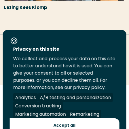
Lezing Kees Klomp
Deel deze pagina
Privacy on this site
We collect and process your data on this site
Deel
Deel
Deel
Email
Print
to better understand how it is used. You can
give your consent to all or selected
op
op
op
deze
deze
purposes, or you can decline them all. For
LinkedIn
Twitter
Facebook
pagina
pagina
more information, see our privacy policy.
Volg
Volg
Volg
Volg
Analytics
A/B testing and personalization
ons
ons
ons
ons
Conversion tracking
Juridisch
Security
A-Z Index
Contact
op
op
op
op
Marketing automation
Remarketing
LinkedIn
Facebook
YouTube
Instagram
Leveranciers
Accept all