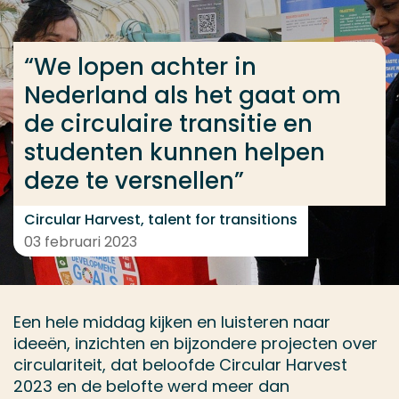
Ga direct naar de content
... > “We lopen achter in Nederland als het gaat om 
“We lopen achter in
Nederland als het gaat om
de circulaire transitie en
Veel gezocht
studenten kunnen helpen
Opleiding
deze te versnellen”
Contact
Circular Harvest, talent for transitions
03 februari 2023
Een hele middag kijken en luisteren naar
ideeën, inzichten en bijzondere projecten over
circulariteit, dat beloofde Circular Harvest
2023 en de belofte werd meer dan