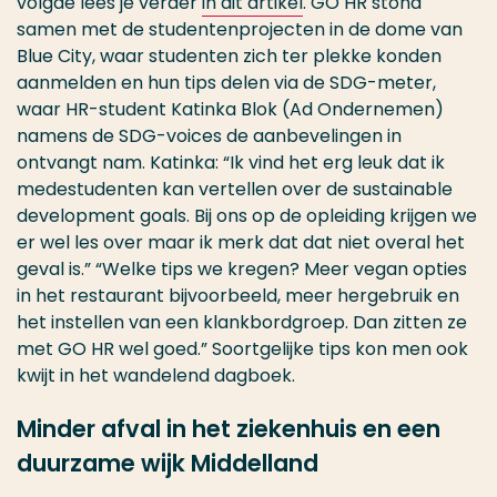
volgde lees je verder
in dit artikel
. GO HR stond
samen met de studentenprojecten in de dome van
Blue City, waar studenten zich ter plekke konden
aanmelden en hun tips delen via de SDG-meter,
waar HR-student Katinka Blok (Ad Ondernemen)
namens de SDG-voices de aanbevelingen in
ontvangt nam. Katinka: “Ik vind het erg leuk dat ik
medestudenten kan vertellen over de sustainable
development goals. Bij ons op de opleiding krijgen we
er wel les over maar ik merk dat dat niet overal het
geval is.” “Welke tips we kregen? Meer vegan opties
in het restaurant bijvoorbeeld, meer hergebruik en
het instellen van een klankbordgroep. Dan zitten ze
met GO HR wel goed.” Soortgelijke tips kon men ook
kwijt in het wandelend dagboek.
Minder afval in het ziekenhuis en een
duurzame wijk Middelland