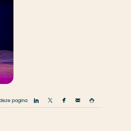
 deze pagina
Deel
Deel
Deel
Email
Print
op
op
op
deze
deze
LinkedIn
Twitter
Facebook
pagina
pagina