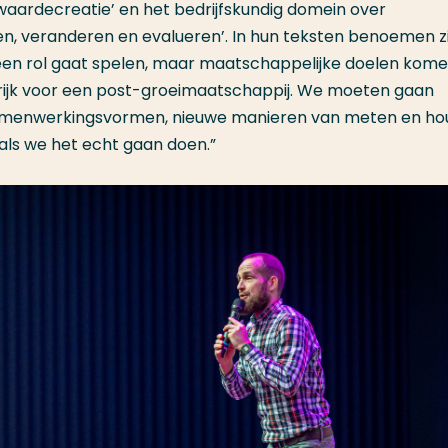
ardecreatie’ en het bedrijfskundig domein over
, veranderen en evalueren’. In hun teksten benoemen zi
en rol gaat spelen, maar maatschappelijke doelen kome
langrijk voor een post-groeimaatschappij. We moeten gaan
amenwerkingsvormen, nieuwe manieren van meten en hou
als we het echt gaan doen.”