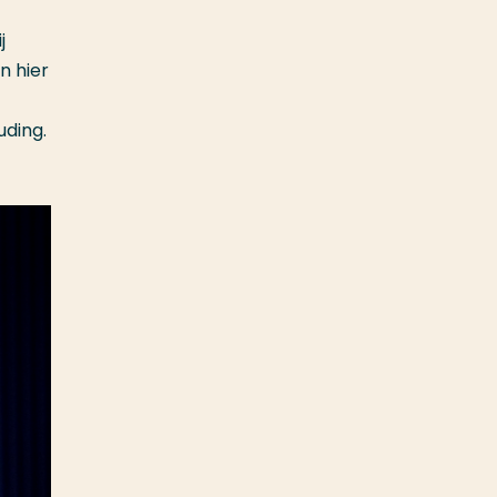
j
n hier
ding.