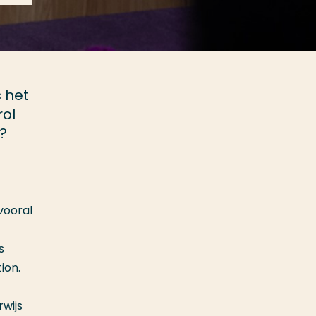
 het
rol
?
vooral
s
ion.
wijs