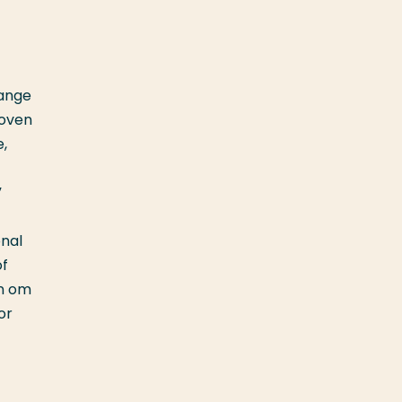
hange
loven
e,
”
nal
of
jn om
or