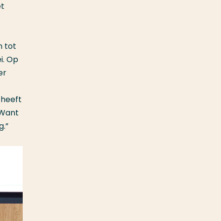
et
 tot
i. Op
er
 heeft
 Want
g.”