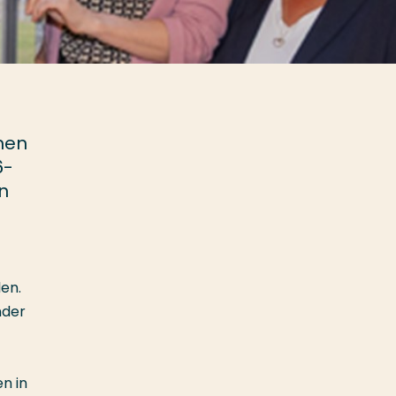
men
6-
n
en.
nder
n in