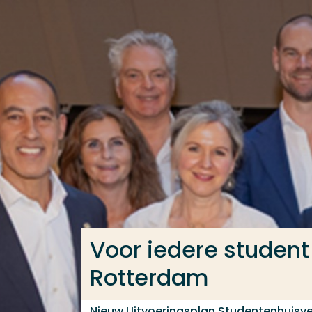
Ga direct naar de content
Veel gezocht
Opleiding
Contact
Voor iedere studen
Rotterdam
Nieuw Uitvoeringsplan Studentenhuisve