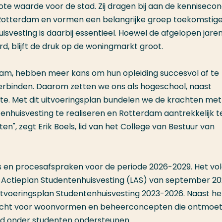
ote waarde voor de stad. Zij dragen bij aan de kenniseco
 Rotterdam en vormen een belangrijke groep toekomstig
isvesting is daarbij essentieel. Hoewel de afgelopen jare
d, blijft de druk op de woningmarkt groot.
rdam, hebben meer kans om hun opleiding succesvol af te
erbinden. Daarom zetten we ons als hogeschool, naast
te. Met dit uitvoeringsplan bundelen we de krachten met
enhuisvesting te realiseren en Rotterdam aantrekkelijk t
en", zegt Erik Boels, lid van het College van Bestuur van
s en procesafspraken voor de periode 2026-2029. Het vol
jk Actieplan Studentenhuisvesting (LAS) van september 2
Uitvoeringsplan Studentenhuisvesting 2023-2026. Naast he
dacht voor woonvormen en beheerconcepten die ontmoet
id onder studenten ondersteunen.