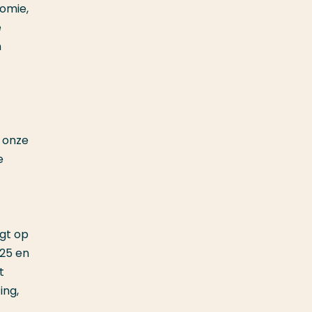
nomie,
e
n
 onze
e
gt op
025 en
t
ing,