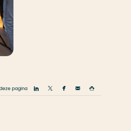
 deze pagina
Deel
Deel
Deel
Email
Print
op
op
op
deze
deze
LinkedIn
Twitter
Facebook
pagina
pagina