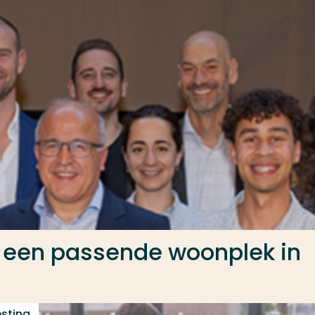
t een passende woonplek in
sting