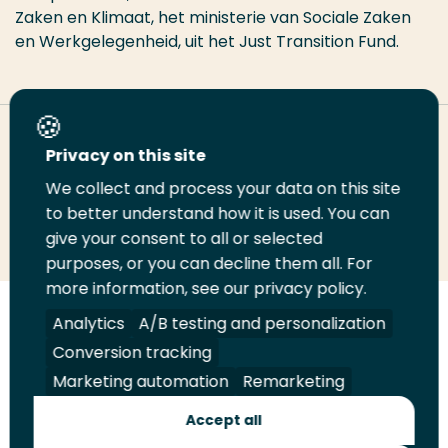
Zaken en Klimaat, het ministerie van Sociale Zaken
en Werkgelegenheid, uit het Just Transition Fund.
Deel deze pagina
Privacy on this site
We collect and process your data on this site
Deel
to better understand how it is used. You can
Deel
Deel
Email
Print
give your consent to all or selected
op
op
op
deze
deze
purposes, or you can decline them all. For
LinkedIn
Twitter
Facebook
pagina
pagina
more information, see our privacy policy.
Volg
Analytics
Volg
Volg
A/B testing and personalization
Volg
ons
ons
ons
ons
Conversion tracking
Juridisch
Security
A-Z Index
Contact
op
op
op
op
Marketing automation
Remarketing
LinkedIn
Facebook
YouTube
Instagram
Leveranciers
Accept all