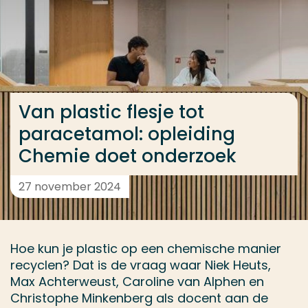
Ga direct naar de content
... > Van plastic flesje tot paracetamol: opleiding 
Veel gezocht
Van plastic flesje tot
Opleiding
paracetamol: opleiding
Contact
Chemie doet onderzoek
27 november 2024
Hoe kun je plastic op een chemische manier
recyclen? Dat is de vraag waar Niek Heuts,
Max Achterweust, Caroline van Alphen en
Christophe Minkenberg als docent aan de