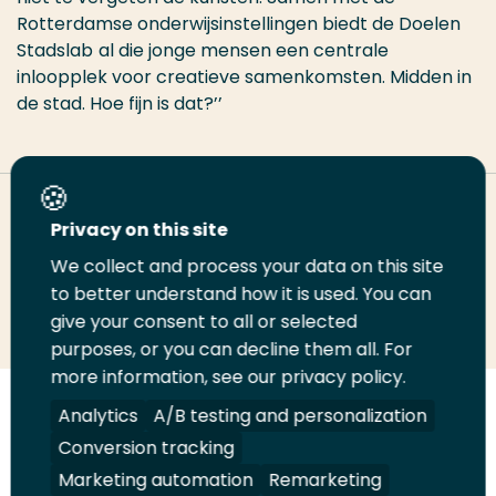
Rotterdamse onderwijsinstellingen biedt de Doelen
Stadslab
al die jonge mensen een centrale
inloopplek voor creatieve samenkomsten.
Midden in
de stad. Hoe fijn is dat?’’
Deel deze pagina
Privacy on this site
We collect and process your data on this site
Deel
to better understand how it is used. You can
Deel
Deel
Email
Print
give your consent to all or selected
op
op
op
deze
deze
purposes, or you can decline them all. For
LinkedIn
Twitter
Facebook
pagina
pagina
more information, see our privacy policy.
Volg
Analytics
Volg
Volg
A/B testing and personalization
Volg
ons
ons
ons
ons
Conversion tracking
Juridisch
Security
A-Z Index
Contact
op
op
op
op
Marketing automation
Remarketing