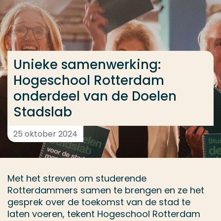
Ga direct naar de content
... > Unieke samenwerking: Hogeschool Rotterdam o
Unieke samenwerking:
Veel gezocht
Hogeschool Rotterdam
Opleiding
onderdeel van de Doelen
Contact
Stadslab
25 oktober 2024
Met het streven om studerende
Rotterdammers samen te brengen en ze het
gesprek over de toekomst van de stad te
laten voeren, tekent Hogeschool Rotterdam