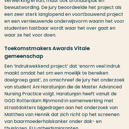
verwerking ervan, maar ook bronaanpak en
bewustwording. De jury beoordeelde het project als
een zeer sterk langlopend en voortbouwend project
en een vernieuwende onderwijsvorm waarin het voor
studenten tastbaar wordt waar het over gaat en
waar ze het voor doen.
Toekomstmakers Awards Vitale
gemeenschap
Een ‘indrukwekkend project’ dat ‘enorm veel indruk
maakt omdat het om een moeilijk te bereiken
doelgroep gaat’, zo omschreef de jury het onderzoek
van student Ani Haratunjan die de Master Advanced
Nursing Practice volgt. Haratunjan heeft vanuit de
GGD Rotterdam Rijnmond in samenwerking met
straatdokters bijgedragen aan het onderzoek van
Matthea van Hennik dat zich richt op het screenen
van baarmoederhalskanker onder dak- en
thuislozen, EU-arbeidsmigranten,