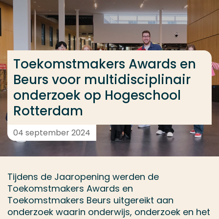
Ga direct naar de content
... > Toekomstmakers Awards en Beurs voor multidi
Toekomstmakers Awards en
Veel gezocht
Beurs voor multidisciplinair
Opleiding
onderzoek op Hogeschool
Contact
Rotterdam
04 september 2024
Tijdens de Jaaropening werden de
Toekomstmakers Awards en
Toekomstmakers Beurs uitgereikt aan
onderzoek waarin onderwijs, onderzoek en het