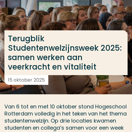
Ga direct naar de content
... > Terugblik Studentenwelzijnsweek 2025: samen we
Terugblik
Veel gezocht
Studentenwelzijnsweek 2025:
Opleiding
samen werken aan
Contact
veerkracht en vitaliteit
15 oktober 2025
Van 6 tot en met 10 oktober stond Hogeschool
Rotterdam volledig in het teken van het thema
studentenwelzijn. Op drie locaties kwamen
studenten en collega’s samen voor een week