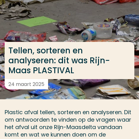
Ga direct naar de content
... > Tellen, sorteren en analyseren: dit was Rijn-Ma
Veel gezocht
Tellen, sorteren en
Opleiding
analyseren: dit was Rijn-
Contact
Maas PLASTIVAL
24 maart 2025
Plastic afval tellen, sorteren en analyseren. Dit
om antwoorden te vinden op de vragen waar
het afval uit onze Rijn-Maasdelta vandaan
komt en wat we kunnen doen om de