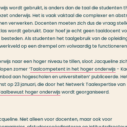
wijs wordt gebruikt, is anders dan de taal die studenten t
zet onderwijs. Het is vaak vaktaal die complexer en abst
nnen verwerken. Docenten moeten zich dus de vraag stell
klas wordt gebruikt. Daar hoef je echt geen taaldocent vo
t besteden. Als studenten het taalgebruik van de opleiding
t werkveld op een drempel om volwaardig te functioneren
ijs naar een hoger niveau te tillen, sloot Jacqueline zic
elopen zomer ‘
Taalcompetent in het hoger onderwijs
- Ka
bod aan hogescholen en universiteiten’ publiceerde. He
t op 23 januari, die door het Netwerk Taalexpertise van
Taalbewust hoger onderwijs
wordt georganiseerd.
acqueline. Niet alleen voor docenten, maar ook voor
ommissies, afstudeercoördinatoren en intituutsdirecteu