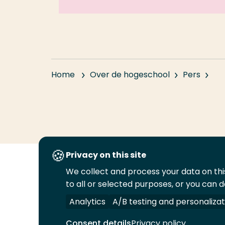
Home
Over de hogeschool
Pers
Privacy on this site
We collect and process your data on this
Volg
Volg
Volg
Volg
to all or selected purposes, or you can d
ons
ons
ons
ons
Juridisch
Security
A-Z Index
C
op
op
op
op
Analytics
A/B testing and personalizat
LinkedIn
Facebook
YouTube
Instagram
Consent details
Privacy policy
© 2026 Hogeschool Rotterdam. Alle rechten v