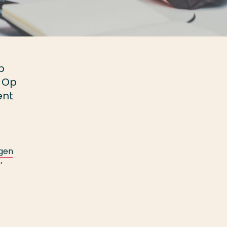
p
? Op
ent
ngen
’