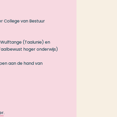
er College van Bestuur
e Wulftange (Taalunie) en
 Taalbewust hoger onderwijs)
epen aan de hand van
er
.