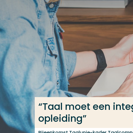
Ga direct naar de content
Veel gezocht
Opleiding
Contact
“Taal moet een integ
opleiding”
Bijeenkomst Taalunie-kader Taalcompe