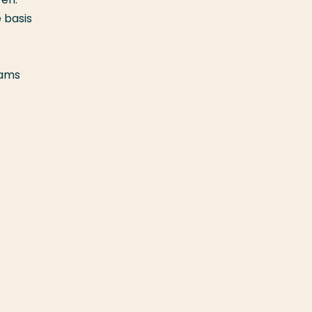
e basis
eams