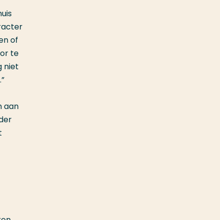
huis
racter
en of
or te
 niet
.”
h aan
der
t
ren.