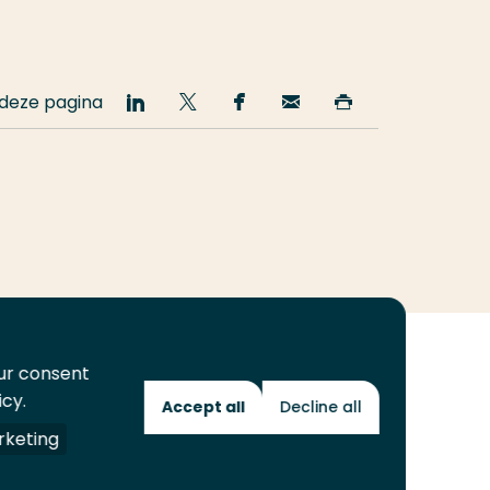
 deze pagina
Deel
Deel
Deel
Email
Print
op
op
op
deze
deze
LinkedIn
Twitter
Facebook
pagina
pagina
our consent
icy.
Accept all
Decline all
Toekomstmakers
keting