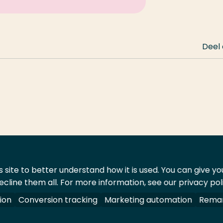
Deel
 site to better understand how it is used. You can give y
ecline them all. For more information, see our privacy pol
ontact
Leveranciers
ion
Conversion tracking
Marketing automation
Remar
oorbehouden.