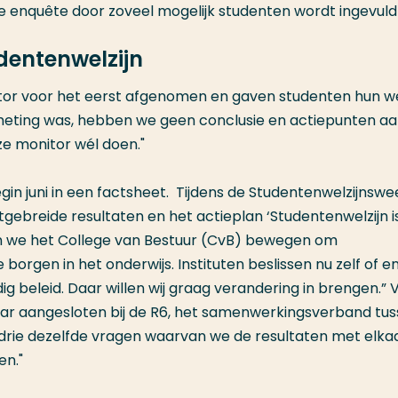
e enquête door zoveel mogelijk studenten wordt ingevuld 
dentenwelzijn
tor voor het eerst afgenomen en gaven studenten hun we
 meting was, hebben we geen conclusie en actiepunten aa
e monitor wél doen."
gin juni in een factsheet. Tijdens de Studentenwelzijnswe
tgebreide resultaten en het actieplan ‘Studentenwelzijn i
n we het College van Bestuur (CvB) bewegen om
 borgen in het onderwijs. Instituten beslissen nu zelf of e
ig beleid. Daar willen wij graag verandering in brengen.” 
aar aangesloten bij de R6, het samenwerkingsverband tu
drie dezelfde vragen waarvan we de resultaten met elka
en."