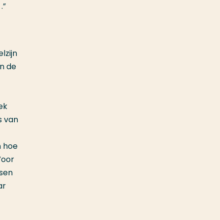
.”
lzijn
n de
ek
s van
n hoe
Voor
ssen
ar