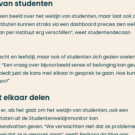
 van studenten
een beeld over het welzijn van studenten, maar laat ook 
instituten kunnen straks via een dashboard precies zien we
 per instituut erg verschillen”, weet studentendecaan
acht en leefstijl, maar ook of studenten zich gezien voele
“Een vraag over bijvoorbeeld sense of belonging kan gev
r biedt juist de kans met elkaar in gesprek te gaan. Hoe kun
en?"
 elkaar delen
er, als het gaat om het welzijn van studenten, ook een
ultaten uit de Studentenwelzijnmonitor kan
handvatten geven. “We verwachten niet dat ze problem
l dat ze in gesprek gaan”, geeft Pedrosa da Silva aan.