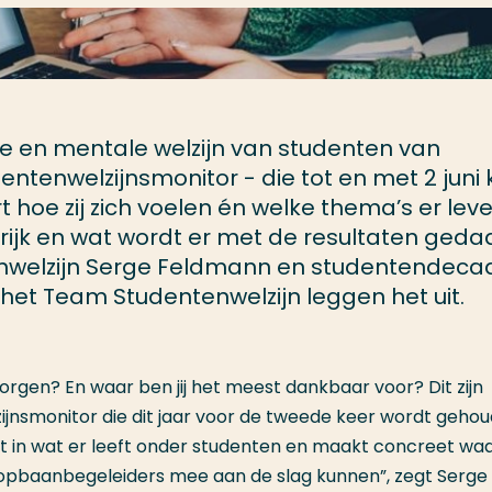
ke en mentale welzijn van studenten van
tenwelzijnsmonitor - die tot en met 2 juni
 hoe zij zich voelen én welke thema’s er leve
ijk en wat wordt er met de resultaten geda
enwelzijn Serge Feldmann en studentendeca
et Team Studentenwelzijn leggen het uit.
 zorgen? En waar ben jij het meest dankbaar voor? Dit zijn
jnsmonitor die dit jaar voor de tweede keer wordt gehou
ht in wat er leeft onder studenten en maakt concreet wa
loopbaanbegeleiders mee aan de slag kunnen”, zegt Serge