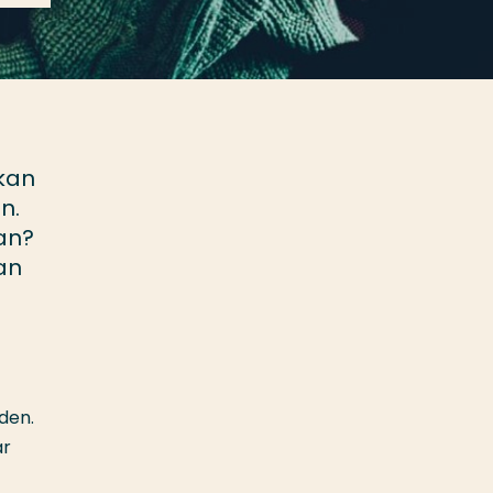
 kan
n.
an?
an
den.
ar