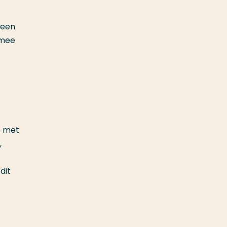
 een
rmee
e met
,
dit