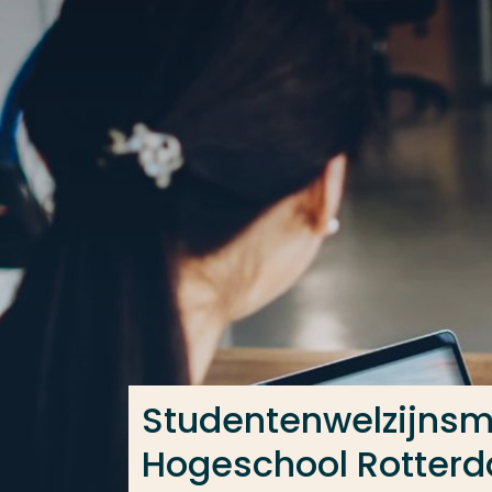
Ga direct naar de content
Veel gezocht
Opleiding
Contact
Studentenwelzijnsm
Hogeschool Rotter