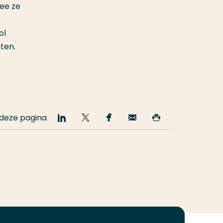
mee ze
ol
ten.
 deze pagina
Deel
Deel
Deel
Email
Print
op
op
op
deze
deze
LinkedIn
Twitter
Facebook
pagina
pagina