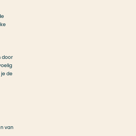
de
lke
n door
oelig
 je de
en van