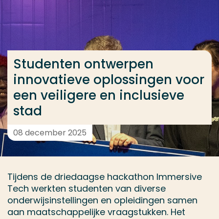
Ga direct naar de content
... > Studenten ontwerpen innovatieve oplossingen vo
Studenten ontwerpen
Veel gezocht
innovatieve oplossingen voor
Opleiding
een veiligere en inclusieve
Contact
stad
08 december 2025
Tijdens de driedaagse hackathon Immersive
Tech werkten studenten van diverse
onderwijsinstellingen en opleidingen samen
aan maatschappelijke vraagstukken. Het