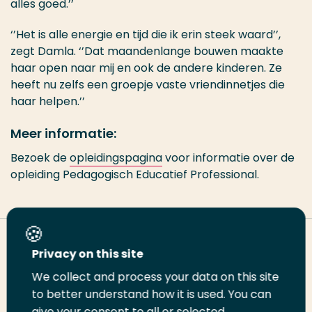
alles goed.’’
‘’Het is alle energie en tijd die ik erin steek waard’’,
zegt Damla. ‘’Dat maandenlange bouwen maakte
haar open naar mij en ook de andere kinderen. Ze
heeft nu zelfs een groepje vaste vriendinnetjes die
haar helpen.’’
Meer informatie:
Bezoek de
opleidingspagina
voor informatie over de
opleiding Pedagogisch Educatief Professional.
Deel deze pagina
Privacy on this site
We collect and process your data on this site
Deel
Deel
Deel
Email
Print
to better understand how it is used. You can
give your consent to all or selected