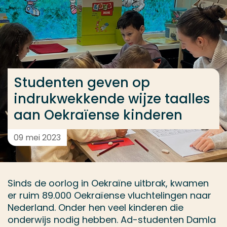
Ga direct naar de content
... > Studenten geven op indrukwekkende wijze taal
Veel gezocht
Studenten geven op
Opleiding
indrukwekkende wijze taalles
Contact
aan Oekraïense kinderen
09 mei 2023
Sinds de oorlog in Oekraïne uitbrak, kwamen
er ruim 89.000 Oekraïense vluchtelingen naar
Nederland. Onder hen veel kinderen die
onderwijs nodig hebben. Ad-studenten Damla