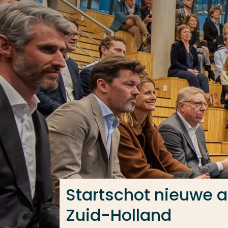
Ga direct naar de content
Veel gezocht
Opleiding
Contact
Startschot nieuwe a
Zuid-Holland