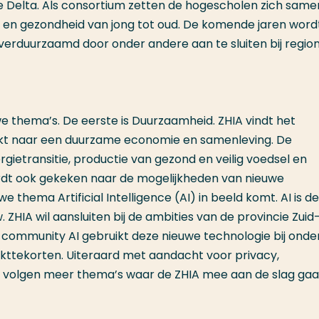
le Delta. Als consortium zetten de hogescholen zich sam
eit en gezondheid van jong tot oud. De komende jaren word
erduurzaamd door onder andere aan te sluiten bij regio
e thema’s. De eerste is Duurzaamheid. ZHIA vindt het
aakt naar een duurzame economie en samenleving. De
ietransitie, productie van gezond en veilig voedsel en
rdt ook gekeken naar de mogelijkheden van nieuwe
 thema Artificial Intelligence (AI)
in beeld komt. AI is de
 ZHIA wil aansluiten bij de ambities van de provincie Zuid
g community AI gebruikt deze nieuwe technologie bij onde
kttekorten. Uiteraard met aandacht voor privacy,
 volgen meer thema’s waar de ZHIA mee aan de slag gaa