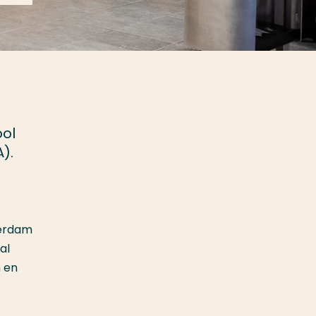
ool
).
terdam
al
n en