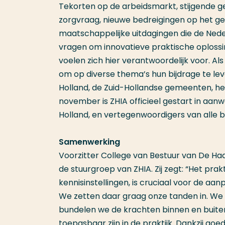
Tekorten op de arbeidsmarkt, stijgende 
zorgvraag, nieuwe bedreigingen op het geb
maatschappelijke uitdagingen die de Nede
vragen om innovatieve praktische oplossin
voelen zich hier verantwoordelijk voor. A
om op diverse thema’s hun bijdrage te le
Holland, de Zuid-Hollandse gemeenten, h
november is ZHIA officieel gestart in aan
Holland, en vertegenwoordigers van alle 
Samenwerking
Voorzitter College van Bestuur van De Ha
de stuurgroep van ZHIA. Zij zegt: “Het pra
kennisinstellingen, is cruciaal voor de a
We zetten daar graag onze tanden in. We
bundelen we de krachten binnen en buiten
toepasbaar zijn in de praktijk. Dankzij go