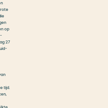
en
grote
die
ngen
en op
d-
dag 27
uid-
van
 tijd.
ken,
olkte