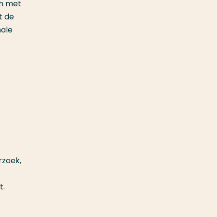
en met
t de
nale
-
rzoek,
t.