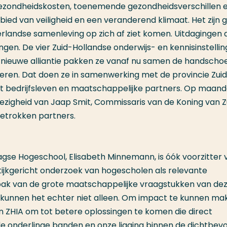
gezondheidskosten, toenemende gezondheidsverschillen 
ied van veiligheid en een veranderend klimaat. Het zijn 
rlandse samenleving op zich af ziet komen. Uitdagingen 
gen. De vier Zuid-Hollandse onderwijs- en kennisinstelli
ls nieuwe alliantie pakken ze vanaf nu samen de handscho
veren. Dat doen ze in samenwerking met de provincie Zui
et bedrijfsleven en maatschappelijke partners. Op maan
wezigheid van Jaap Smit, Commissaris van de Koning van Z
betrokken partners.
agse Hogeschool, Elisabeth Minnemann, is óók voorzitter 
ktijkgericht onderzoek van hogescholen als relevante
anpak van de grote maatschappelijke vraagstukken van deze
 kunnen het echter niet alleen. Om impact te kunnen ma
 ZHIA om tot betere oplossingen te komen die direct
ede onderlinge banden en onze ligging binnen de dichtbev