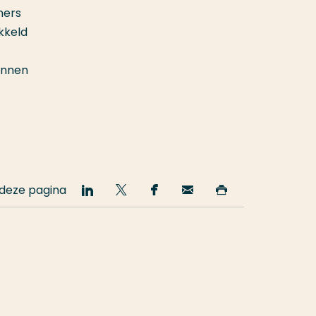
ners
kkeld
innen
 deze pagina
Deel
Deel
Deel
Email
Print
op
op
op
deze
deze
LinkedIn
Twitter
Facebook
pagina
pagina