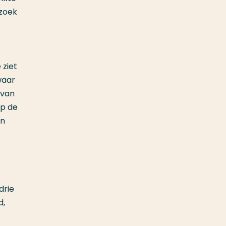
rzoek
 ziet
waar
 van
op de
en
drie
d,