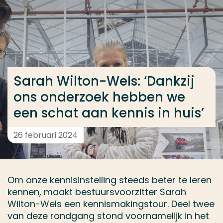
Ga direct naar de content
... > Sarah Wilton-Wels: ‘Dankzij ons onderzoek hebb
Veel gezocht
Sarah Wilton-Wels: ‘Dankzij
Opleiding
ons onderzoek hebben we
Contact
een schat aan kennis in huis’
26 februari 2024
Om onze kennisinstelling steeds beter te leren
kennen, maakt bestuursvoorzitter Sarah
Wilton-Wels een kennismakingstour. Deel twee
van deze rondgang stond voornamelijk in het