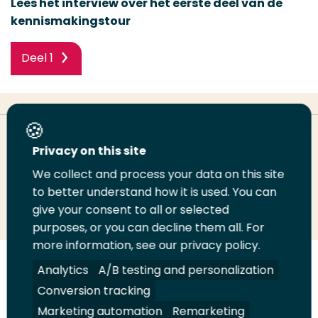
Lees het interview over het eerste deel van de
kennismakingstour
Deel 1
Deel deze pagina
Privacy on this site
We collect and process your data on this site
Deel
Deel
Deel
Email
Print
to better understand how it is used. You can
give your consent to all or selected
op
op
op
deze
deze
purposes, or you can decline them all. For
LinkedIn
Twitter
Facebook
pagina
pagina
more information, see our privacy policy.
Volg
Volg
Volg
Volg
Analytics
A/B testing and personalization
ons
ons
ons
ons
Conversion tracking
Juridisch
Security
A-Z Index
Contact
op
op
op
op
Marketing automation
Remarketing