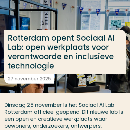
Ga direct naar de content
... > Rotterdam opent Sociaal AI Lab: open werkplaa
Rotterdam opent Sociaal AI
Veel gezocht
Lab: open werkplaats voor
Opleiding
verantwoorde en inclusieve
Contact
technologie
27 november 2025
Dinsdag 25 november is het Sociaal AI Lab
Rotterdam officieel geopend. Dit nieuwe lab is
een open en creatieve werkplaats waar
bewoners, onderzoekers, ontwerpers,