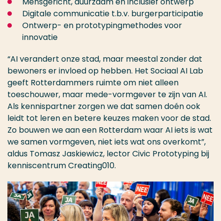
Mensgericht, duurzaam en inclusief ontwerp
Digitale communicatie t.b.v. burgerparticipatie
Ontwerp- en prototypingmethodes voor
innovatie
“AI verandert onze stad, maar meestal zonder dat
bewoners er invloed op hebben. Het Sociaal AI Lab
geeft Rotterdammers ruimte om niet alleen
toeschouwer, maar mede-vormgever te zijn van AI.
Als kennispartner zorgen we dat samen doén ook
leidt tot leren en betere keuzes maken voor de stad.
Zo bouwen we aan een Rotterdam waar AI iets is wat
we samen vormgeven, niet iets wat ons overkomt”,
aldus Tomasz Jaskiewicz, lector Civic Prototyping bij
kenniscentrum Creating010.