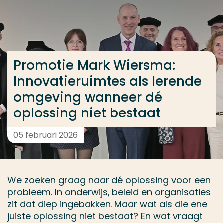
Ga direct naar de content
... > Promotie Mark Wiersma: Innovatieruimtes als 
Promotie Mark Wiersma:
Veel gezocht
Innovatieruimtes als lerende
Opleiding
omgeving wanneer dé
Contact
oplossing niet bestaat
05 februari 2026
We zoeken graag naar dé oplossing voor een
probleem. In onderwijs, beleid en organisaties
zit dat diep ingebakken. Maar wat als die ene
juiste oplossing niet bestaat? En wat vraagt