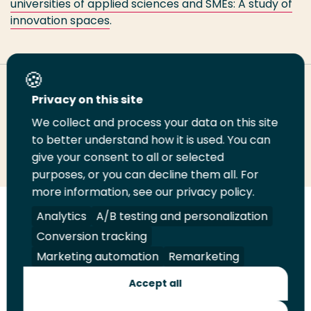
universities of applied sciences and SMEs: A study of
innovation spaces
.
Deel deze pagina
Privacy on this site
We collect and process your data on this site
Deel
Deel
Deel
Email
Print
to better understand how it is used. You can
give your consent to all or selected
op
op
op
deze
deze
purposes, or you can decline them all. For
LinkedIn
Twitter
Facebook
pagina
pagina
more information, see our privacy policy.
Volg
Volg
Volg
Volg
Analytics
A/B testing and personalization
ons
ons
ons
ons
Conversion tracking
Juridisch
Security
A-Z Index
Contact
op
op
op
op
Marketing automation
Remarketing
LinkedIn
Facebook
YouTube
Instagram
Leveranciers
Accept all