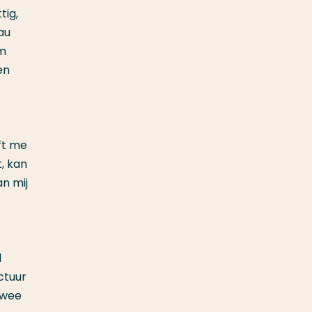
tig,
au
om
en
eft me
t, kan
n mij
l
ctuur
twee