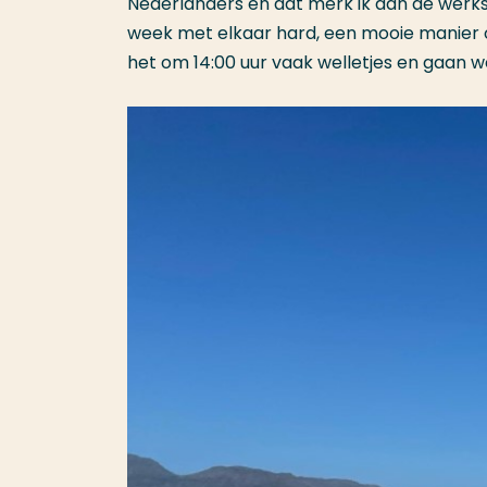
Nederlanders en dat merk ik aan de werksf
week met elkaar hard, een mooie manier o
het om 14:00 uur vaak welletjes en gaan w