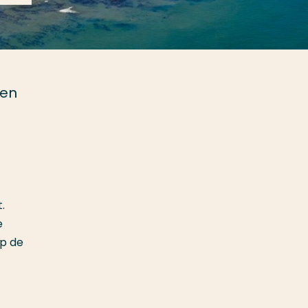
ten
.
e
op de