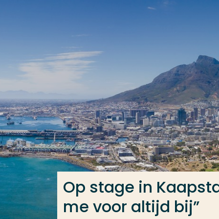
Ga direct naar de content
Veel gezocht
Opleiding
Contact
Op stage in Kaapstad
me voor altijd bij”