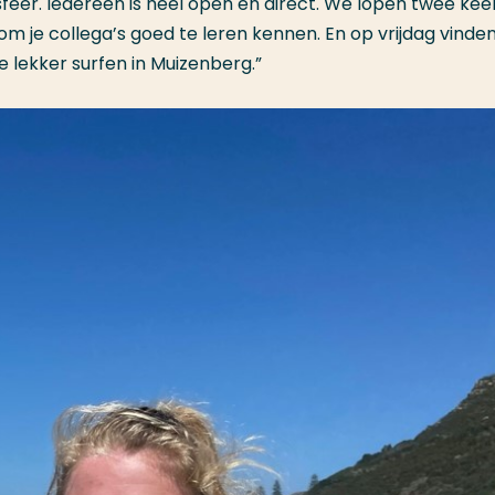
eer. Iedereen is heel open en direct. We lopen twee kee
m je collega’s goed te leren kennen. En op vrijdag vinde
e lekker surfen in Muizenberg.”