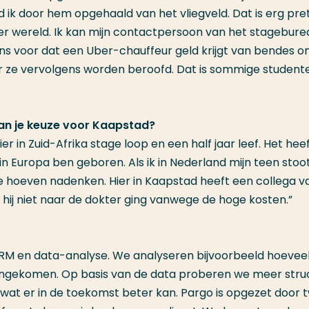
k door hem opgehaald van het vliegveld. Dat is erg pret
d ter wereld. Ik kan mijn contactpersoon van het stagebure
ens voor dat een Uber-chauffeur geld krijgt van bendes 
r ze vervolgens worden beroofd. Dat is sommige student
 van je keuze voor Kaapstad?
k hier in Zuid-Afrika stage loop en een half jaar leef. Het he
k in Europa ben geboren. Als ik in Nederland mijn teen stoo
e hoeven nadenken. Hier in Kaapstad heeft een collega va
hij niet naar de dokter ging vanwege de hoge kosten.”
 HRM en data-analyse. We analyseren bijvoorbeeld hoevee
innengekomen. Op basis van de data proberen we meer stru
 wat er in de toekomst beter kan. Pargo is opgezet door 