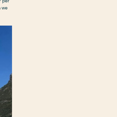
r per
n we