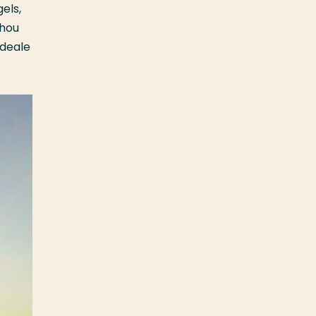
els,
 hou
ideale