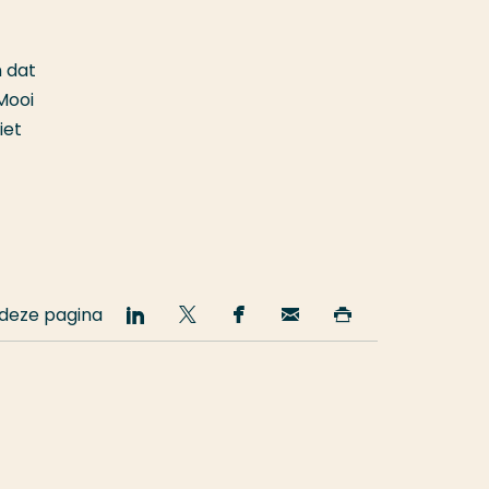
n dat
 Mooi
iet
 deze pagina
Deel
Deel
Deel
Email
Print
op
op
op
deze
deze
LinkedIn
Twitter
Facebook
pagina
pagina