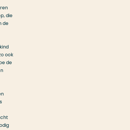
ëren
p, die
n de
kind
zo ook
hoe de
en
en
s
acht
odig