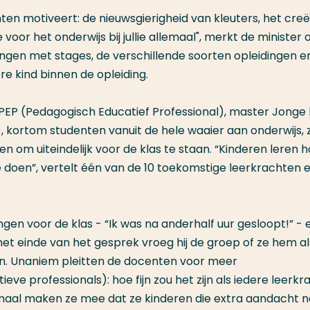
ten motiveert: de nieuwsgierigheid van kleuters, het cre
 voor het onderwijs bij jullie allemaal", merkt de minister o
ringen met stages, de verschillende soorten opleidingen e
re kind binnen de opleiding.
 PEP (Pedagogisch Educatief Professional), master Jonge 
, kortom studenten vanuit de hele waaier aan onderwijs, 
ken om uiteindelijk voor de klas te staan. “Kinderen leren 
te doen”, vertelt één van de 10 toekomstige leerkrachten 
ngen voor de klas - “Ik was na anderhalf uur gesloopt!” - 
 het einde van het gesprek vroeg hij de groep of ze hem al
n. Unaniem pleitten de docenten voor meer
e professionals): hoe fijn zou het zijn als iedere leerkr
aal maken ze mee dat ze kinderen die extra aandacht n