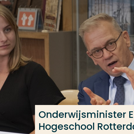
Ga direct naar de content
Veel gezocht
Opleiding
Contact
Onderwijsminister E
Hogeschool Rotter