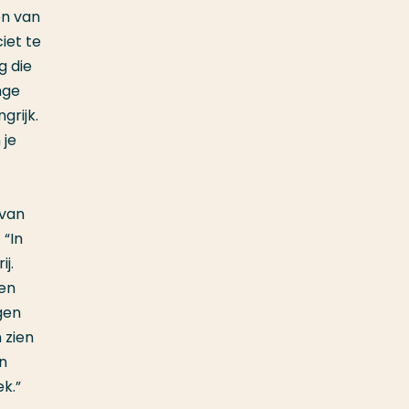
en van
iet te
g die
nge
grijk.
 je
 van
 “In
ij.
een
gen
 zien
n
k.”