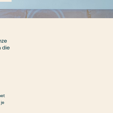
nze
 die
het
 je