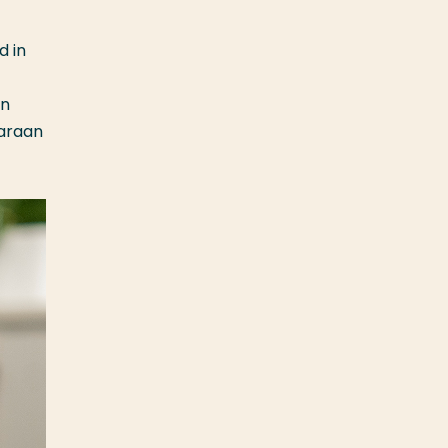
d in
en
aaraan