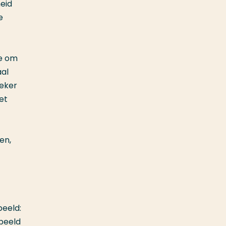
eid
e
oe om
aal
oeker
et
en,
beeld:
 beeld