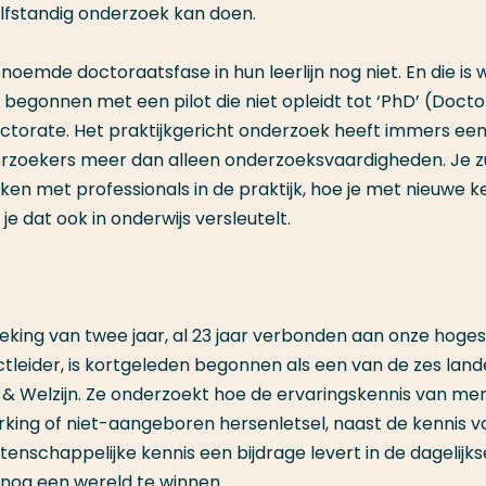
fstandig onderzoek kan doen.
oemde doctoraatsfase in hun leerlijn nog niet. En die is 
 begonnen met een pilot die niet opleidt tot ‘PhD’ (Docto
octorate. Het praktijkgericht onderzoek heeft immers ee
erzoekers meer dan alleen onderzoeksvaardigheden. Je z
n met professionals in de praktijk, hoe je met nieuwe k
e dat ook in onderwijs versleutelt.
ing van twee jaar, al 23 jaar verbonden aan onze hoge
leider, is kortgeleden begonnen als een van de zes lande
& Welzijn. Ze onderzoekt hoe de ervaringskennis van me
rking of niet-aangeboren hersenletsel, naast de kennis v
enschappelijke kennis een bijdrage levert in de dagelijks
s nog een wereld te winnen.