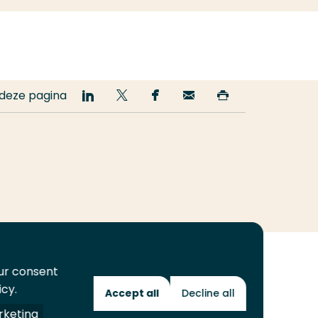
 deze pagina
Deel
Deel
Deel
Email
Print
op
op
op
deze
deze
LinkedIn
Twitter
Facebook
pagina
pagina
our consent
icy.
Accept all
Decline all
Toekomstmakers
keting