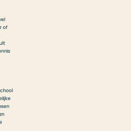
wel
r of
n
ult
ennis
school
lijke
nsen
an
e