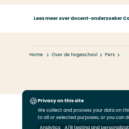
Lees meer over docent-onderzoeker 
Home
Over de hogeschool
Pers
Privacy on this site
We collect and process your data on this
Volg
Volg
Volg
Volg
to all or selected purposes, or you can d
ons
ons
ons
ons
Juridisch
Security
A-Z Index
C
op
op
op
op
Analytics
A/B testing and personalizat