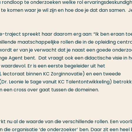
nu rondloop te onderzoeken welke rol ervaringsdeskundigh
e komen waar je wil zijn en hoe doe je dat dan samen.
J
te-traject spreekt haar daarom erg aan: “Ik ben eraan t
illende maatschappelijke rollen die in de opleiding centr
 wordt er van je verwacht dat je naast een goede onderz
ange Agent bent.
Dat vraagt ook een didactische visie in h
waardevol. Er is een eerste begeleider uit het
, lectoraat binnen KC Zorginnovatie) en een tweede
(Dr. Leonie le Sage vanuit KC Talentontwikkeling) betrokk
 om een cross over gaat tussen de domeinen.
t nu al de waarde van die verschillende rollen. Een voor
n die organisatie ‘de onderzoeker’ ben. Daar zit een heel