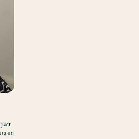
juist
ers en