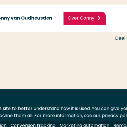
Conny van Oudheusden
Over Conny
Deel
 site to better understand how it is used. You can give y
ecline them all. For more information, see our privacy pol
ontact
Leveranciers
ion
Conversion tracking
Marketing automation
Remar