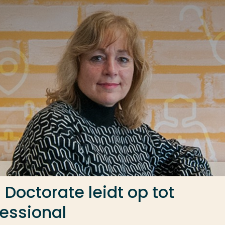
Doctorate leidt op tot
essional