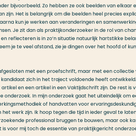
ander bijvoorbeeld. Zo hebben ze ook beelden van elkaar 
n zijn. Het is belangrijk om die beelden heel precies explic
aarna kun je werken aan veranderingen en samenwerkin
ensen. Je zit dan als praktijkonderzoeker in de rol van cha
 en reflecteren is in zo’n situatie natuurlijk hartstikke belan
eem je te veel afstand, zie je dingen over het hoofd of kun
fgesloten met een proefschrift, maar met een collectie
kandidaat zich in het traject voldoende heeft ontwikkeld.
kel en een artikel in een Vaktijdschrift zijn. De rest is vr
eke onderzoek. In mijn onderzoek gaat het uiteindelijk om 
erkingsmethodiek of handvatten voor ervaringsdeskundi
 werk zijn. Ik hoop tegen die tijd in ieder geval te laten
nderzoekende professional bruggen te bouwen, maar ook ka
s voor mij toch de essentie van praktijkgericht onderzoe