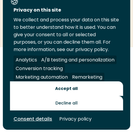
Deel deze pagina
Privacy on this site
We collect and process your data on this site
Deel
to better understand how it is used. You can
Deel
Deel
Email
Print
give your consent to all or selected
op
op
op
deze
deze
purposes, or you can decline them all. For
LinkedIn
Twitter
Facebook
pagina
pagina
more information, see our privacy policy.
Volg
Analytics
Volg
Volg
A/B testing and personalization
Volg
ons
ons
ons
ons
Conversion tracking
Juridisch
Security
A-Z Index
Contact
op
op
op
op
Marketing automation
Remarketing
LinkedIn
Facebook
YouTube
Instagram
Leveranciers
Accept all
Decline all
Toekomstmakers
Consent details
Privacy policy
© 2026 Hogeschool Rotterdam. Alle rechten voorbehouden.