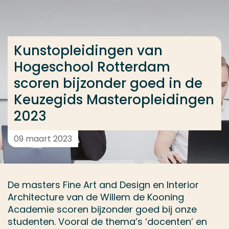
Ga direct naar de content
... > Kunstopleidingen van Hogeschool Rotterdam s
Kunstopleidingen van
Hogeschool Rotterdam
Veel gezocht
scoren bijzonder goed in de
Opleiding
Keuzegids Masteropleidingen
Contact
2023
09 maart 2023
De masters Fine Art and Design en Interior
Architecture van de Willem de Kooning
Academie scoren bijzonder goed bij onze
studenten. Vooral de thema’s ‘docenten’ en