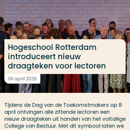
Ga direct naar de content
... > Hogeschool Rotterdam introduceert nieuw draa
Veel gezocht
Hogeschool Rotterdam
Opleiding
introduceert nieuw
Contact
draagteken voor lectoren
09 april 2026
Tijdens de Dag van de Toekomstmakers op 8
april ontvingen alle zittende lectoren een
nieuw draagteken uit handen van het voltallige
College van Bestuur. Met dit symbool laten we