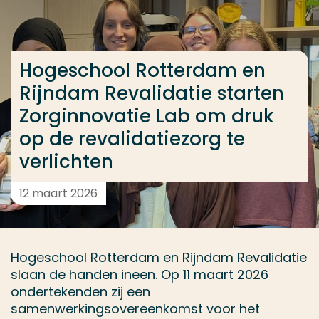
Ga direct naar de content
... > Hogeschool Rotterdam en Rijndam Revalidatie s
Hogeschool Rotterdam en
Rijndam Revalidatie starten
Veel gezocht
Zorginnovatie Lab om druk
Opleiding
op de revalidatiezorg te
Contact
verlichten
12 maart 2026
Hogeschool Rotterdam en Rijndam Revalidatie
slaan de handen ineen. Op 11 maart 2026
ondertekenden zij een
samenwerkingsovereenkomst voor het