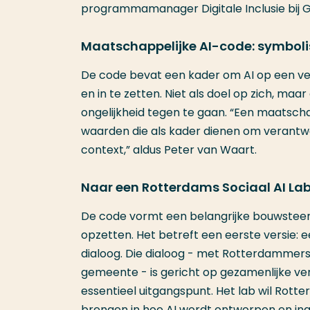
programmamanager Digitale Inclusie bij
Maatschappelijke AI-code: symboli
De code bevat een kader om AI op een ve
en in te zetten. Niet als doel op zich, m
ongelijkheid tegen te gaan. “Een maatschap
waarden die als kader dienen om verant
context,” aldus Peter van Waart.
Naar een Rotterdams Sociaal AI La
De code vormt een belangrijke bouwsteen
opzetten. Het betreft een eerste versie: 
dialoog. Die dialoog - met Rotterdammers
gemeente - is gericht op gezamenlijke ver
essentieel uitgangspunt. Het lab wil Rot
brengen in hoe AI wordt ontworpen en ing