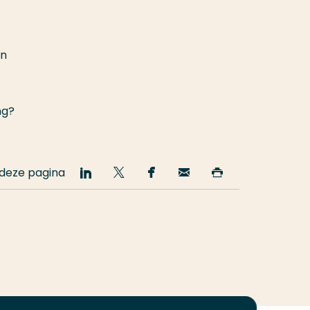
en
ng?
 deze pagina
Deel
Deel
Deel
Email
Print
op
op
op
deze
deze
LinkedIn
Twitter
Facebook
pagina
pagina