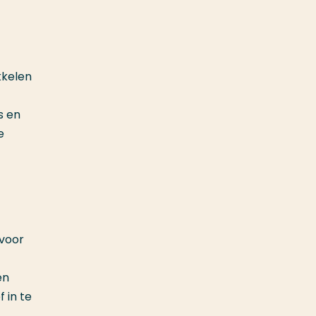
kkelen
s en
e
 voor
en
 in te