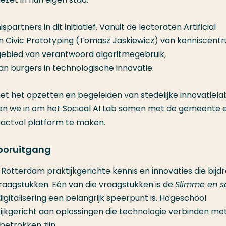
rtners in dit initiatief. Vanuit de lectoraten Artificial
n Civic Prototyping (Tomasz Jaskiewicz) van kenniscent
gebied van verantwoord algoritmegebruik,
 burgers in technologische innovatie.
t het opzetten en begeleiden van stedelijke innovatiela
tten we in om het Sociaal AI Lab samen met de gemeente 
pactvol platform te maken.
vooruitgang
 Rotterdam praktijkgerichte kennis en innovaties die bijd
aagstukken. Eén van die vraagstukken is de
Slimme en s
gitalisering een belangrijk speerpunt is. Hogeschool
tijkgericht aan oplossingen die technologie verbinden me
betrokken zijn.