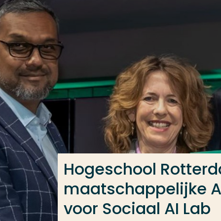
Ga direct naar de content
Veel gezocht
Opleiding
Contact
Hogeschool Rotterd
maatschappelijke A
voor Sociaal AI Lab