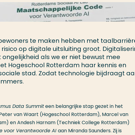
l bewoners te maken hebben met taalbarrièr
sico op digitale uitsluiting groot. Digitaliser
 ongelijkheid als we er niet bewust mee
 zet Hogeschool Rotterdam haar kennis en
sociale stad. Zodat technologie bijdraagt a
dammers.
smus Data Summit
een belangrijke stap gezet in het
. Peter van Waart (Hogeschool Rotterdam), Marcel van
rdam) en Andesh Harnam (Techniek College Rotterdam)
e voor Verantwoorde AI
aan Miranda Saunders. Zij is