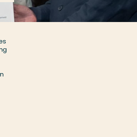
es
ing
an