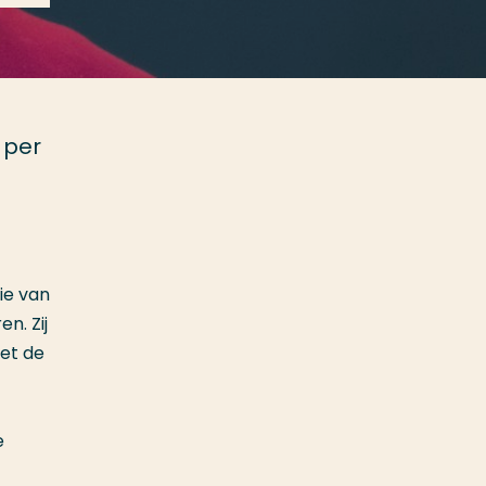
 per
ie van
n. Zij
met de
e