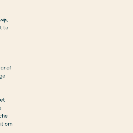
ijs,
t te
vanaf
ege
met
e
sche
uit om