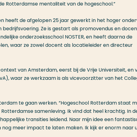
 de Rotterdamse mentaliteit van de hogeschool.”
en heeft de afgelopen 25 jaar gewerkt in het hoger onderw
n bedrijfsvoering. Ze is gestart als promovendus en docen
landelijke onderzoeksschool NOSTER, en heeft daarna de
en, waar ze zowel docent als locatieleider en directeur
context van Amsterdam, eerst bij de Vrije Universiteit, en 
A), waar ze werkzaam is als vicevoorzitter van het Coll
Rotterdam te gaan werken. ”Hogeschool Rotterdam staat 
Rotterdamse samenleving. Ik vind dat heel krachtig. In d
appelijke transities leidend. Naar mijn idee een fantasti
nog meer impact te laten maken. Ik kijk er enorm naar 