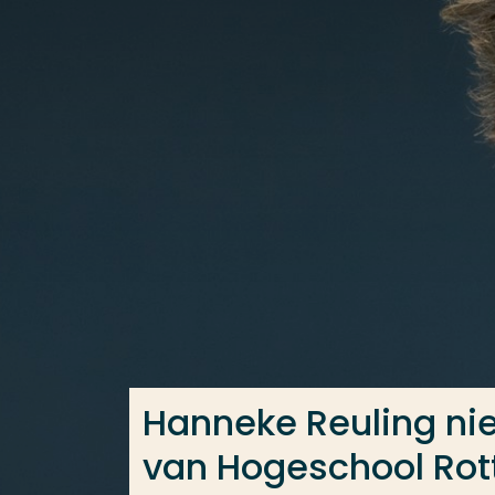
Ga direct naar de content
Veel gezocht
Opleiding
Contact
Hanneke Reuling nie
van Hogeschool Ro