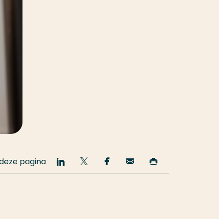
 deze pagina
Deel
Deel
Deel
Email
Print
op
op
op
deze
deze
LinkedIn
Twitter
Facebook
pagina
pagina