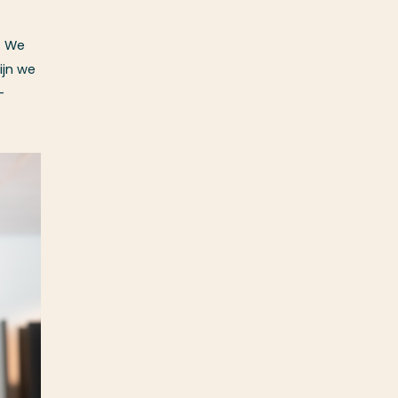
. We
ijn we
-