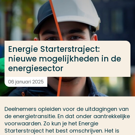
Ga direct naar de content
... > Energie Starterstraject: nieuwe mogelijkheden i
Veel gezocht
Energie Starterstraject:
Opleiding
nieuwe mogelijkheden in de
Contact
energiesector
06 januari 2025
Deelnemers opleiden voor de uitdagingen van
de energietransitie. En dat onder aantrekkelijke
voorwaarden. Zo kun je het Energie
Starterstraject het best omschrijven. Het is