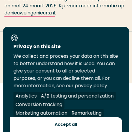
en met 24 maart 2025. Kijk voor meer informatie op
denieuweingenieurs.nl
.
Deel deze pagina
Privacy on this site
We collect and process your data on this site
Deel
to better understand how it is used. You can
Deel
Deel
Email
Print
give your consent to all or selected
op
op
op
deze
deze
purposes, or you can decline them all. For
LinkedIn
Twitter
Facebook
pagina
pagina
more information, see our privacy policy.
Volg
Analytics
Volg
Volg
A/B testing and personalization
Volg
ons
ons
ons
ons
Conversion tracking
Juridisch
Security
A-Z Index
Contact
op
op
op
op
Marketing automation
Remarketing
LinkedIn
Facebook
YouTube
Instagram
Leveranciers
Accept all