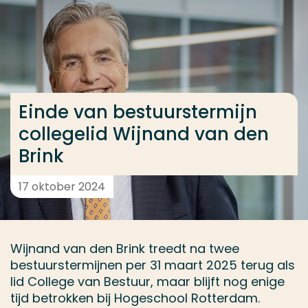
Ga direct naar de content
... > Einde van bestuurstermijn collegelid Wijnand va
Veel gezocht
Einde van bestuurstermijn
Opleiding
collegelid Wijnand van den
Contact
Brink
17 oktober 2024
Wijnand van den Brink treedt na twee
bestuurstermijnen per 31 maart 2025 terug als
lid College van Bestuur, maar blijft nog enige
tijd betrokken bij Hogeschool Rotterdam.