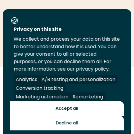
Deel deze pagina
Privacy on this site
We collect and process your data on this site
Deel
Deel
Deel
Email
Print
to better understand how it is used. You can
give your consent to all or selected
op
op
op
deze
deze
purposes, or you can decline them all. For
LinkedIn
Twitter
Facebook
pagina
pagina
more information, see our privacy policy.
Volg
Volg
Volg
Volg
Analytics
A/B testing and personalization
ons
ons
ons
ons
Conversion tracking
Juridisch
Security
A-Z Index
Contact
op
op
op
op
Marketing automation
Remarketing
LinkedIn
Facebook
YouTube
Instagram
Leveranciers
Accept all
Decline all
Toekomstmakers