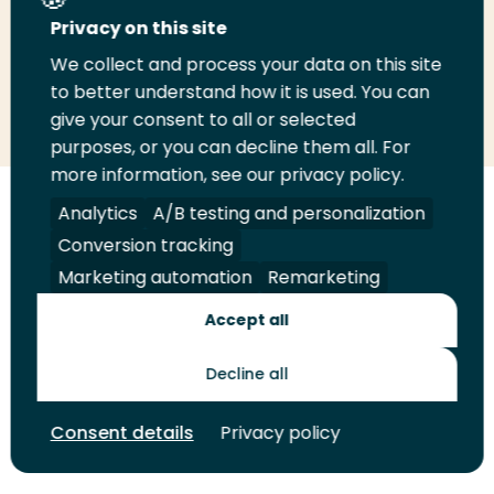
Deel deze pagina
Privacy on this site
We collect and process your data on this site
Deel
to better understand how it is used. You can
Deel
Deel
Email
Print
give your consent to all or selected
op
op
op
deze
deze
purposes, or you can decline them all. For
LinkedIn
Twitter
Facebook
pagina
pagina
more information, see our privacy policy.
Volg
Analytics
Volg
Volg
A/B testing and personalization
Volg
ons
ons
ons
ons
Conversion tracking
Juridisch
Security
A-Z Index
Contact
op
op
op
op
Marketing automation
Remarketing
LinkedIn
Facebook
YouTube
Instagram
Leveranciers
Accept all
Decline all
Toekomstmakers
Consent details
Privacy policy
© 2026 Hogeschool Rotterdam. Alle rechten voorbehouden.