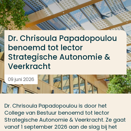
Ga direct naar de content
... > Dr. Chrisoula Papadopoulou benoemd tot lecto
Dr. Chrisoula Papadopoulou
Veel gezocht
benoemd tot lector
Opleiding
Strategische Autonomie &
Contact
Veerkracht
09 juni 2026
Dr. Chrisoula Papadopoulou is door het
College van Bestuur benoemd tot lector
Strategische Autonomie & Veerkracht. Ze gaat
vanaf 1 september 2026 aan de slag bij het