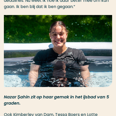
deadlines. Nu weet ik hoe ik daar beter mee om kan
gaan. Ik ben blij dat ik ben gegaan.”
Nazar
Ş
ahin zit op haar gemak in het ijsbad van 5
graden.
Ook Kimberley van Dam, Tessa Boers en Lotte