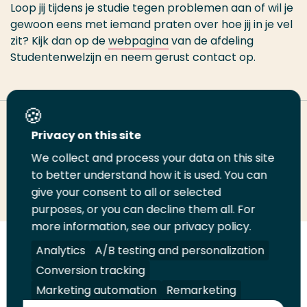
Loop jij tijdens je studie tegen problemen aan of wil je
gewoon eens met iemand praten over hoe jij in je vel
zit? Kijk dan op de
webpagina
van de afdeling
Studentenwelzijn en neem gerust contact op.
Deel deze pagina
Privacy on this site
We collect and process your data on this site
to better understand how it is used. You can
Deel
Deel
Deel
Email
Print
give your consent to all or selected
op
op
op
deze
deze
purposes, or you can decline them all. For
LinkedIn
Twitter
Facebook
pagina
pagina
more information, see our privacy policy.
Analytics
A/B testing and personalization
Volg
Volg
Volg
Volg
ons
ons
ons
ons
Conversion tracking
Juridisch
Security
A-Z Index
Contact
op
op
op
op
Marketing automation
Remarketing
LinkedIn
Facebook
YouTube
Instagram