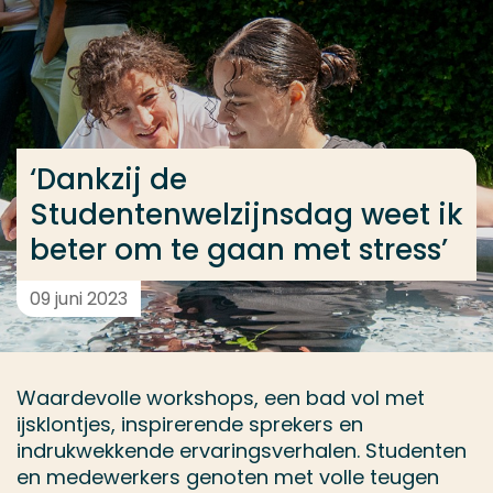
Ga direct naar de content
... > ‘Dankzij de Studentenwelzijnsdag weet ik beter
Veel gezocht
‘Dankzij de
Opleiding
Studentenwelzijnsdag weet ik
Contact
beter om te gaan met stress’
09 juni 2023
Waardevolle workshops, een bad vol met
ijsklontjes, inspirerende sprekers en
indrukwekkende ervaringsverhalen. Studenten
en medewerkers genoten met volle teugen