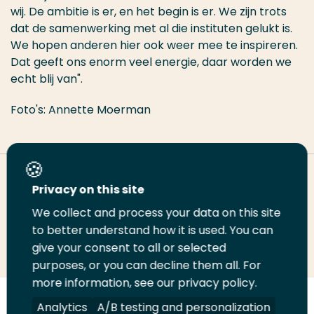
wij. De ambitie is er, en het begin is er. We zijn trots
dat de samenwerking met al die instituten gelukt is.
We hopen anderen hier ook weer mee te inspireren.
Dat geeft ons enorm veel energie, daar worden we
echt blij van".
Foto's: Annette Moerman
Deel deze pagina
Privacy on this site
We collect and process your data on this site
to better understand how it is used. You can
Deel
Deel
Deel
Email
Print
give your consent to all or selected
op
op
op
deze
deze
purposes, or you can decline them all. For
LinkedIn
Twitter
Facebook
pagina
pagina
more information, see our privacy policy.
Analytics
A/B testing and personalization
Volg
Volg
Volg
Volg