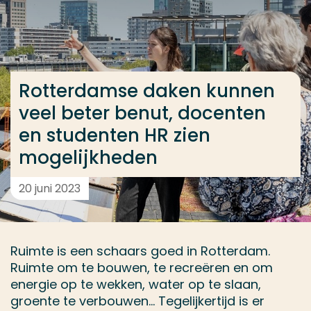
Ga direct naar de content
... > Rotterdamse daken kunnen veel beter benut, d
Rotterdamse daken kunnen
Veel gezocht
veel beter benut, docenten
Opleiding
en studenten HR zien
Contact
mogelijkheden
20 juni 2023
Ruimte is een schaars goed in Rotterdam.
Ruimte om te bouwen, te recreëren en om
energie op te wekken, water op te slaan,
groente te verbouwen... Tegelijkertijd is er