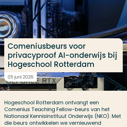
Ga direct naar de content
... > Comeniusbeurs voor privacyproof AI-onderwijs
Veel gezocht
Comeniusbeurs voor
Opleiding
privacyproof AI-onderwijs bij
Contact
Hogeschool Rotterdam
05 juni 2026
Hogeschool Rotterdam ontvangt een
Comenius Teaching Fellow-beurs van het
Nationaal Kennisinstituut Onderwijs (NKO). Met
die beurs ontwikkelen we vernieuwend