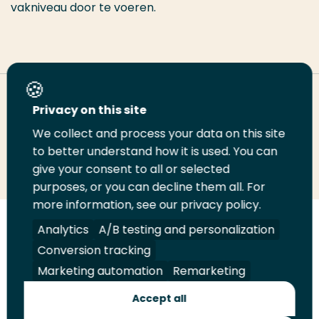
vakniveau door te voeren.
Deel deze pagina
Privacy on this site
We collect and process your data on this site
Deel
to better understand how it is used. You can
Deel
Deel
Email
Print
give your consent to all or selected
op
op
op
deze
deze
purposes, or you can decline them all. For
LinkedIn
Twitter
Facebook
pagina
pagina
more information, see our privacy policy.
Volg
Analytics
Volg
Volg
A/B testing and personalization
Volg
ons
ons
ons
ons
Conversion tracking
Juridisch
Security
A-Z Index
Contact
op
op
op
op
Marketing automation
Remarketing
LinkedIn
Facebook
YouTube
Instagram
Leveranciers
Accept all