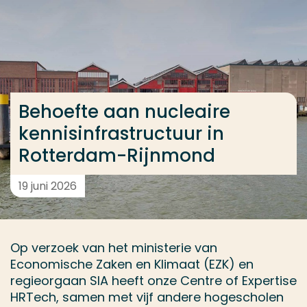
Ga direct naar de content
... > Behoefte aan nucleaire kennisinfrastructuur i
Veel gezocht
Behoefte aan nucleaire
Opleiding
kennisinfrastructuur in
Contact
Rotterdam-Rijnmond
19 juni 2026
Op verzoek van het ministerie van
Economische Zaken en Klimaat (EZK) en
regieorgaan SIA heeft onze Centre of Expertise
HRTech, samen met vijf andere hogescholen