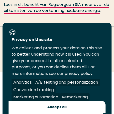
Lees in
dit bericht van Regieorgaan SIA meer over de
uitkomsten van de verkenning nucleaire energie
.
Deel deze pagina
Privacy on this site
We collect and process your data on this site
Deel
to better understand how it is used. You can
Deel
Deel
Email
Print
give your consent to all or selected
op
op
op
deze
deze
purposes, or you can decline them all. For
LinkedIn
Twitter
Facebook
pagina
pagina
more information, see our privacy policy.
Volg
Analytics
Volg
Volg
A/B testing and personalization
Volg
ons
ons
ons
ons
Conversion tracking
Juridisch
Security
A-Z Index
Contact
op
op
op
op
Marketing automation
Remarketing
LinkedIn
Facebook
YouTube
Instagram
Leveranciers
Accept all