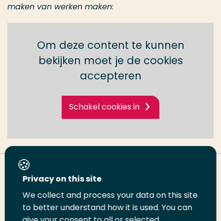
maken van werken maken
:
Om deze content te kunnen
bekijken moet je de cookies
accepteren
Schakel cookies in
Deel deze pagina
Privacy on this site
We collect and process your data on this site
Deel
Deel
Deel
Email
Print
to better understand how it is used. You can
give your consent to all or selected