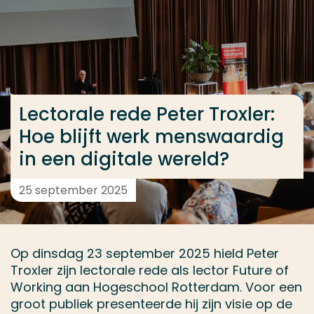
Ga direct naar de content
... > Verslag lectorale rede Peter Troxler
Veel gezocht
Lectorale rede Peter Troxler:
Opleiding
Hoe blijft werk menswaardig
Contact
in een digitale wereld?
25 september 2025
Op dinsdag 23 september 2025 hield Peter
Troxler zijn lectorale rede als lector Future of
Working aan Hogeschool Rotterdam. Voor een
groot publiek presenteerde hij zijn visie op de