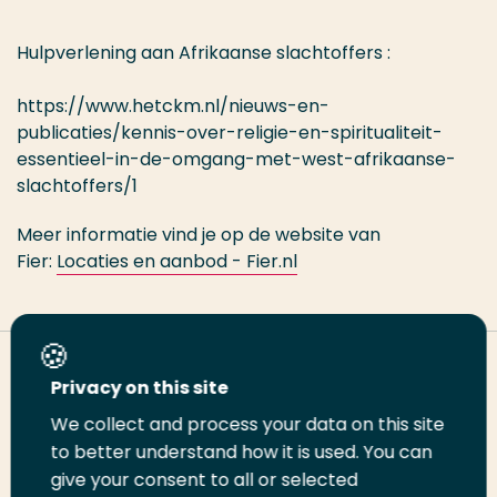
Hulpverlening aan Afrikaanse slachtoffers
:
https://www.hetckm.nl/nieuws-en-
publicaties/kennis-over-religie-en-spiritualiteit-
essentieel-in-de-omgang-met-west-afrikaanse-
slachtoffers/1
Meer informatie vind je op de website van
Fier:
Locaties en aanbod - Fier.nl
Deel deze pagina
Privacy on this site
We collect and process your data on this site
Deel
to better understand how it is used. You can
Deel
Deel
Email
Print
give your consent to all or selected
op
op
op
deze
deze