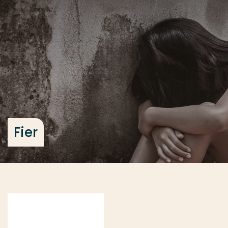
Ga direct naar de content
... > Fier
Veel gezocht
Opleiding
Contact
Fier